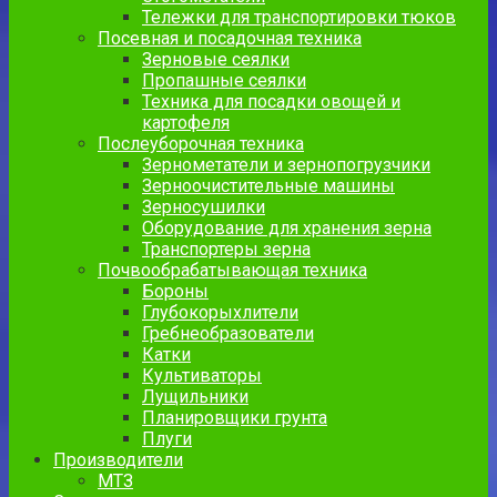
Тележки для транспортировки тюков
Посевная и посадочная техника
Зерновые сеялки
Пропашные сеялки
Техника для посадки овощей и
картофеля
Послеуборочная техника
Зернометатели и зернопогрузчики
Зерноочистительные машины
Зерносушилки
Оборудование для хранения зерна
Транспортеры зерна
Почвообрабатывающая техника
Бороны
Глубокорыхлители
Гребнеобразователи
Катки
Культиваторы
Лущильники
Планировщики грунта
Плуги
Производители
МТЗ