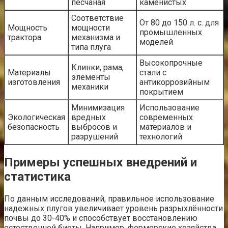
песчаная
каменистых
Соответствие
От 80 до 150 л. с. для
Мощность
мощности
промышленных
трактора
механизма и
моделей
типа плуга
Высокопрочные
Клинки, рама,
Материалы
стали с
элементы
изготовления
антикоррозийным
механики
покрытием
Минимизация
Использование
Экологическая
вредных
современных
безопасность
выбросов и
материалов и
разрушений
технологий
Примеры успешных внедрений и
статистика
По данным исследований, правильное использование
надежных плугов увеличивает уровень разрыхлённости
почвы до 30-40% и способствует восстановлению
естественной биоты. Например, фермерские хозяйства,