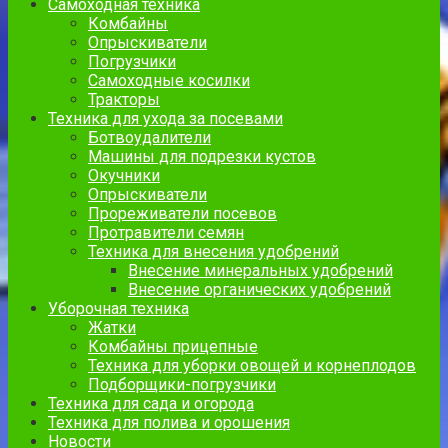
Самоходная техника
Комбайны
Опрыскиватели
Погрузчики
Самоходные косилки
Тракторы
Техника для ухода за посевами
Ботвоудалители
Машины для подрезки кустов
Окучники
Опрыскиватели
Прореживатели посевов
Протравители семян
Техника для внесения удобрений
Внесение минеральных удобрений
Внесение органических удобрений
Уборочная техника
Жатки
Комбайны прицепные
Техника для уборки овощей и корнеплодов
Подборщики-погрузчики
Техника для сада и огорода
Техника для полива и орошения
Новости