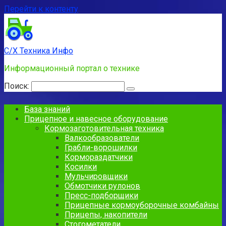
Перейти к контенту
С/Х Техника Инфо
Информационный портал о технике
Поиск:
База знаний
Прицепное и навесное оборудование
Кормозаготовительная техника
Валкообразователи
Грабли-ворошилки
Кормораздатчики
Косилки
Мульчировщики
Обмотчики рулонов
Пресс-подборщики
Прицепные кормоуборочные комбайны
Прицепы, накопители
Стогометатели