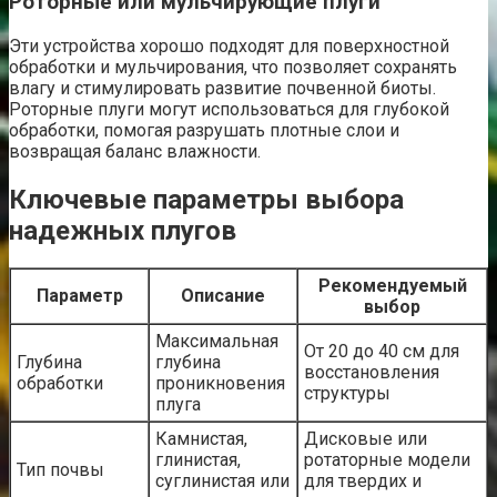
Роторные или мульчирующие плуги
Эти устройства хорошо подходят для поверхностной
обработки и мульчирования, что позволяет сохранять
влагу и стимулировать развитие почвенной биоты.
Роторные плуги могут использоваться для глубокой
обработки, помогая разрушать плотные слои и
возвращая баланс влажности.
Ключевые параметры выбора
надежных плугов
Рекомендуемый
Параметр
Описание
выбор
Максимальная
От 20 до 40 см для
Глубина
глубина
восстановления
обработки
проникновения
структуры
плуга
Камнистая,
Дисковые или
глинистая,
ротаторные модели
Тип почвы
суглинистая или
для твердих и