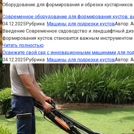
Оборудование для формирования и обрезки кустарников в
Современное оборудование для формирования кустов: в
04.12.2025
Рубрика:
Машины для подрезки кустов
Автор:
A
Введение Современное садоводство и ландшафтный диза
формирования кустов становится важным инструментом 
Читать полностью
Освежите свой сад с инновационными машинами для под
04.12.2025
Рубрика:
Машины для подрезки кустов
Автор:
A