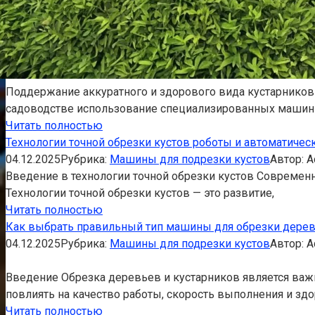
Поддержание аккуратного и здорового вида кустарников 
садоводстве использование специализированных машин 
Читать полностью
Технологии точной обрезки кустов роботы и автоматичес
04.12.2025
Рубрика:
Машины для подрезки кустов
Автор:
A
Введение в технологии точной обрезки кустов Современ
Технологии точной обрезки кустов — это развитие,
Читать полностью
Как выбрать правильный тип машины для обрезки дерев
04.12.2025
Рубрика:
Машины для подрезки кустов
Автор:
A
Введение Обрезка деревьев и кустарников является ва
повлиять на качество работы, скорость выполнения и здо
Читать полностью