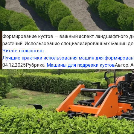
Формирование кустов — важный аспект ландшафтного диза
растений. Использование специализированных машин для
Читать полностью
Лучшие практики использования машин для формировани
04.12.2025
Рубрика:
Машины для подрезки кустов
Автор:
A