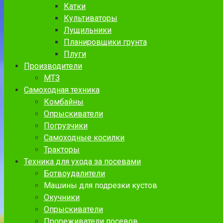
Катки
Культиваторы
Лущильники
Планировщики грунта
Плуги
Производители
МТЗ
Самоходная техника
Комбайны
Опрыскиватели
Погрузчики
Самоходные косилки
Тракторы
Техника для ухода за посевами
Ботвоудалители
Машины для подрезки кустов
Окучники
Опрыскиватели
Прореживатели посевов