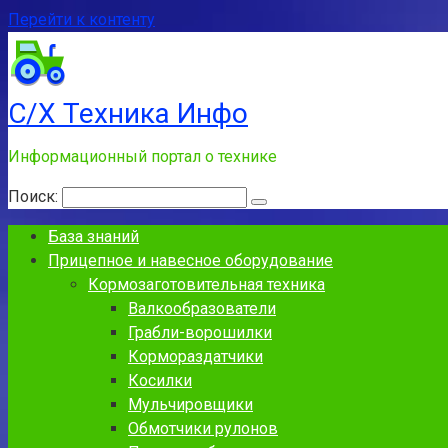
Перейти к контенту
С/Х Техника Инфо
Информационный портал о технике
Поиск:
База знаний
Прицепное и навесное оборудование
Кормозаготовительная техника
Валкообразователи
Грабли-ворошилки
Кормораздатчики
Косилки
Мульчировщики
Обмотчики рулонов