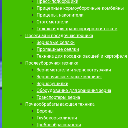
Пресс-подборщики
Прицепные кормоуборочные комбайны
Прицепы, накопители
Стогометатели
Тележки для транспортировки тюков
Посевная и посадочная техника
Зерновые сеялки
Пропашные сеялки
Техника для посадки овощей и картофеля
Послеуборочная техника
Зернометатели и зернопогрузчики
Зерноочистительные машины
Зерносушилки
Оборудование для хранения зерна
Транспортеры зерна
Почвообрабатывающая техника
Бороны
Глубокорыхлители
Гребнеобразователи