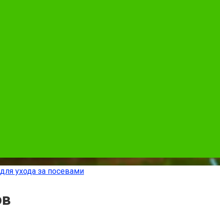
 для ухода за посевами
ов