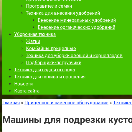
Протравители семян
Техника для внесения удобрений
Внесение минеральных удобрений
Внесение органических удобрений
Уборочная техника
Жатки
Комбайны прицепные
Техника для уборки овощей и корнеплодов
Подборщики-погрузчики
Техника для сада и огорода
Техника для полива и орошения
Новости
Карта сайта
Главная
»
Прицепное и навесное оборудование
»
Техника
Машины для подрезки куст