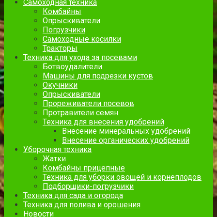
Самоходная техника
Комбайны
Опрыскиватели
Погрузчики
Самоходные косилки
Тракторы
Техника для ухода за посевами
Ботвоудалители
Машины для подрезки кустов
Окучники
Опрыскиватели
Прореживатели посевов
Протравители семян
Техника для внесения удобрений
Внесение минеральных удобрений
Внесение органических удобрений
Уборочная техника
Жатки
Комбайны прицепные
Техника для уборки овощей и корнеплодов
Подборщики-погрузчики
Техника для сада и огорода
Техника для полива и орошения
Новости