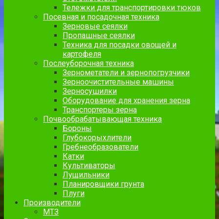
Тележки для транспортировки тюков
Посевная и посадочная техника
Зерновые сеялки
Пропашные сеялки
Техника для посадки овощей и
картофеля
Послеуборочная техника
Зернометатели и зернопогрузчики
Зерноочистительные машины
Зерносушилки
Оборудование для хранения зерна
Транспортеры зерна
Почвообрабатывающая техника
Бороны
Глубокорыхлители
Гребнеобразователи
Катки
Культиваторы
Лущильники
Планировщики грунта
Плуги
Производители
МТЗ