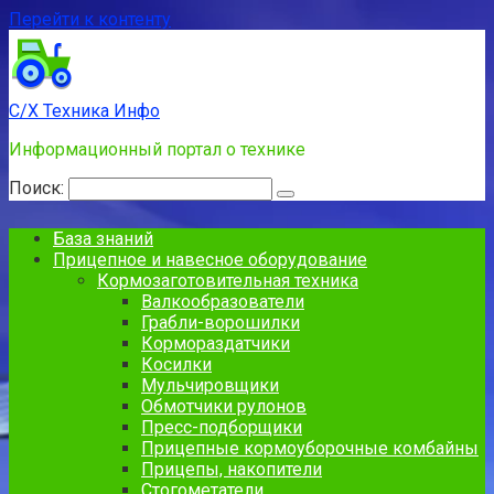
Перейти к контенту
С/Х Техника Инфо
Информационный портал о технике
Поиск:
База знаний
Прицепное и навесное оборудование
Кормозаготовительная техника
Валкообразователи
Грабли-ворошилки
Кормораздатчики
Косилки
Мульчировщики
Обмотчики рулонов
Пресс-подборщики
Прицепные кормоуборочные комбайны
Прицепы, накопители
Стогометатели