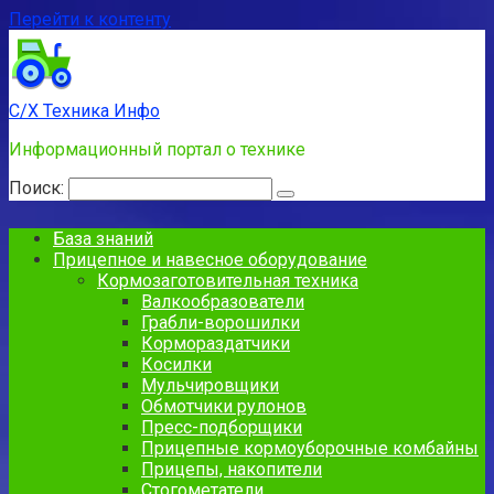
Перейти к контенту
С/Х Техника Инфо
Информационный портал о технике
Поиск:
База знаний
Прицепное и навесное оборудование
Кормозаготовительная техника
Валкообразователи
Грабли-ворошилки
Кормораздатчики
Косилки
Мульчировщики
Обмотчики рулонов
Пресс-подборщики
Прицепные кормоуборочные комбайны
Прицепы, накопители
Стогометатели