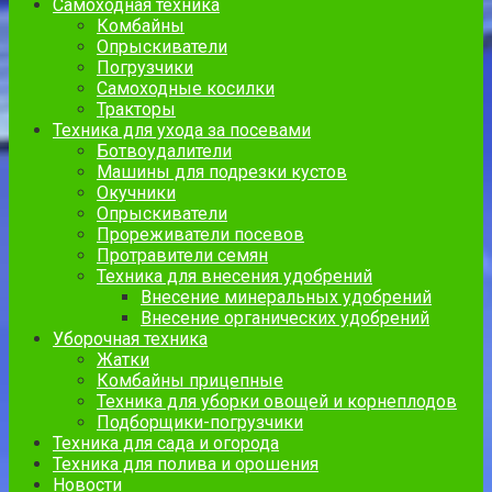
Самоходная техника
Комбайны
Опрыскиватели
Погрузчики
Самоходные косилки
Тракторы
Техника для ухода за посевами
Ботвоудалители
Машины для подрезки кустов
Окучники
Опрыскиватели
Прореживатели посевов
Протравители семян
Техника для внесения удобрений
Внесение минеральных удобрений
Внесение органических удобрений
Уборочная техника
Жатки
Комбайны прицепные
Техника для уборки овощей и корнеплодов
Подборщики-погрузчики
Техника для сада и огорода
Техника для полива и орошения
Новости