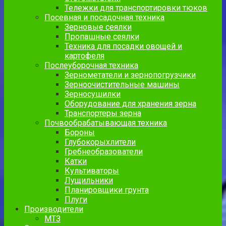
Тележки для транспортировки тюков
Посевная и посадочная техника
Зерновые сеялки
Пропашные сеялки
Техника для посадки овощей и
картофеля
Послеуборочная техника
Зернометатели и зернопогрузчики
Зерноочистительные машины
Зерносушилки
Оборудование для хранения зерна
Транспортеры зерна
Почвообрабатывающая техника
Бороны
Глубокорыхлители
Гребнеобразователи
Катки
Культиваторы
Лущильники
Планировщики грунта
Плуги
Производители
МТЗ