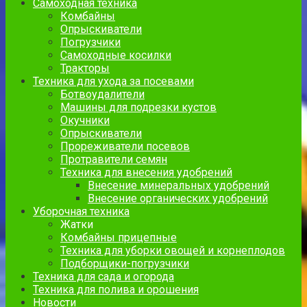
Самоходная техника
Комбайны
Опрыскиватели
Погрузчики
Самоходные косилки
Тракторы
Техника для ухода за посевами
Ботвоудалители
Машины для подрезки кустов
Окучники
Опрыскиватели
Прореживатели посевов
Протравители семян
Техника для внесения удобрений
Внесение минеральных удобрений
Внесение органических удобрений
Уборочная техника
Жатки
Комбайны прицепные
Техника для уборки овощей и корнеплодов
Подборщики-погрузчики
Техника для сада и огорода
Техника для полива и орошения
Новости