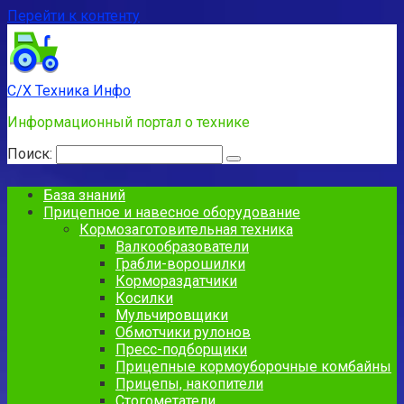
Перейти к контенту
С/Х Техника Инфо
Информационный портал о технике
Поиск:
База знаний
Прицепное и навесное оборудование
Кормозаготовительная техника
Валкообразователи
Грабли-ворошилки
Кормораздатчики
Косилки
Мульчировщики
Обмотчики рулонов
Пресс-подборщики
Прицепные кормоуборочные комбайны
Прицепы, накопители
Стогометатели