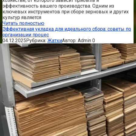
хозяйстве, от которого зависит прибыль и
эффективность вашего производства. Одним из
ключевых инструментов при сборе зерновых и других
культур является
Читать полностью
Эффективная укладка для идеального сбора: советы по
организации процес
04.12.2025
Рубрика:
Жатки
Автор:
Admin
0