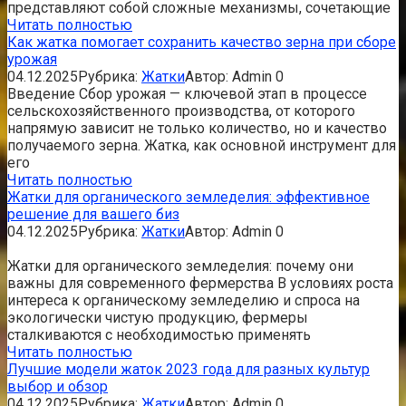
представляют собой сложные механизмы, сочетающие
Читать полностью
Как жатка помогает сохранить качество зерна при сборе
урожая
04.12.2025
Рубрика:
Жатки
Автор:
Admin
0
Введение Сбор урожая — ключевой этап в процессе
сельскохозяйственного производства, от которого
напрямую зависит не только количество, но и качество
получаемого зерна. Жатка, как основной инструмент для
его
Читать полностью
Жатки для органического земледелия: эффективное
решение для вашего биз
04.12.2025
Рубрика:
Жатки
Автор:
Admin
0
Жатки для органического земледелия: почему они
важны для современного фермерства В условиях роста
интереса к органическому земледелию и спроса на
экологически чистую продукцию, фермеры
сталкиваются с необходимостью применять
Читать полностью
Лучшие модели жаток 2023 года для разных культур
выбор и обзор
04.12.2025
Рубрика:
Жатки
Автор:
Admin
0