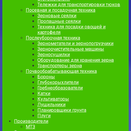
Тележки для транспортировки тюков
Посевная и посадочная техника
Зерновые сеялки
Пропашные сеялки
Техника для посадки овощей и
картофеля
Послеуборочная техника
Зернометатели и зернопогрузчики
Зерноочистительные машины
Зерносушилки
Оборудование для хранения зерна
Транспортеры зерна
Почвообрабатывающая техника
Бороны
Глубокорыхлители
Гребнеобразователи
Катки
Культиваторы
Лущильники
Планировщики грунта
Плуги
Производители
МТЗ