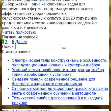
Выбор жатки — одна из ключевых задач для
современного фермера, стремящегося повысить
эффективность уборки различных
сельскохозяйственных культур. В 2023 году рынок
предлагает множество инновационных моделей с
разными техническими
Читать полностью
Пагинация записей
1
2
…
5
Далее
Поиск:
Свежие записи
Электрическая таль: конструктивные особенности,
эксплуатационные нюансы и критерии выбора
Угловой камин: особенности конструкции, выбор
топки и требования к установке
Сэндвич-панели: современное решение для
быстрого и надёжного строительства
От первых метров до уверенной трассы: что нужно
знать о современном обучении в автошколе
Технический ликбез для осознанной и выгодной
покупки