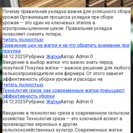
Почему правильная укладка важна для успешного сбора
урожая Организация процесса укладки при сборе
урожая — это один из ключевых этапов в
агропромышленном цикле. Правильная укладка
позволяет снизить потери,
Читать полностью
Сравнение цен на жатки и на что обратить внимание при
покупке
04.12.2025
Рубрика:
Жатки
Автор:
Admin
0
Введение в выбор жатки: что важно знать перед
покупкой Покупка жатки — важное решение для любого
сельхозпроизводителя или фермера. От этого зависит
эффективность уборки урожая и расходы на
Читать полностью
Технология среза: как современные жатки повышают
эффективность уборки
04.12.2025
Рубрика:
Жатки
Автор:
Admin
0
Введение в технологию среза в современном сельском
хозяйстве Технология среза — это ключевой аспект в
производстве зерновых и других
сельскохозяйственных культур. Современные жатки