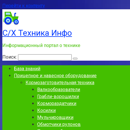
Перейти к контенту
С/Х Техника Инфо
Информационный портал о технике
Поиск:
База знаний
Прицепное и навесное оборудование
Кормозаготовительная техника
Валкообразователи
Грабли-ворошилки
Кормораздатчики
Косилки
Мульчировщики
Обмотчики рулонов