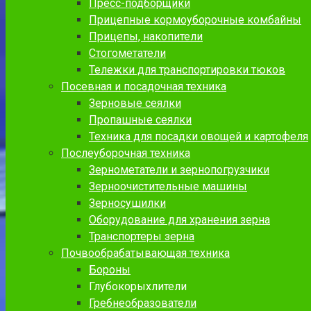
Пресс-подборщики
Прицепные кормоуборочные комбайны
Прицепы, накопители
Стогометатели
Тележки для транспортировки тюков
Посевная и посадочная техника
Зерновые сеялки
Пропашные сеялки
Техника для посадки овощей и картофеля
Послеуборочная техника
Зернометатели и зернопогрузчики
Зерноочистительные машины
Зерносушилки
Оборудование для хранения зерна
Транспортеры зерна
Почвообрабатывающая техника
Бороны
Глубокорыхлители
Гребнеобразователи