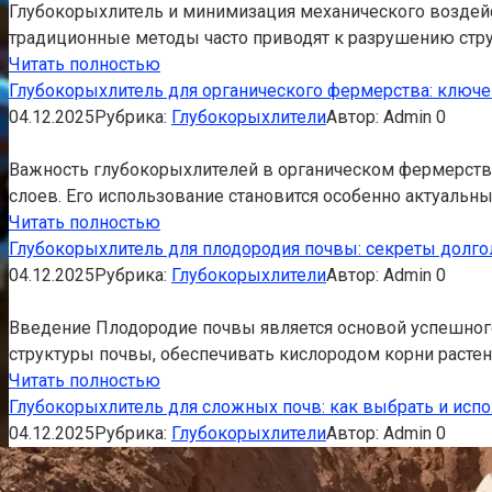
Глубокорыхлитель и минимизация механического воздейс
традиционные методы часто приводят к разрушению стру
Читать полностью
Глубокорыхлитель для органического фермерства: ключ
04.12.2025
Рубрика:
Глубокорыхлители
Автор:
Admin
0
Важность глубокорыхлителей в органическом фермерств
слоев. Его использование становится особенно актуальн
Читать полностью
Глубокорыхлитель для плодородия почвы: секреты долго
04.12.2025
Рубрика:
Глубокорыхлители
Автор:
Admin
0
Введение Плодородие почвы является основой успешного
структуры почвы, обеспечивать кислородом корни растен
Читать полностью
Глубокорыхлитель для сложных почв: как выбрать и исп
04.12.2025
Рубрика:
Глубокорыхлители
Автор:
Admin
0