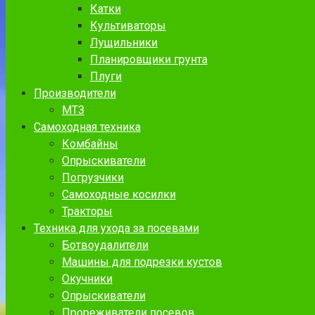
Катки
Культиваторы
Лущильники
Планировщики грунта
Плуги
Производители
МТЗ
Самоходная техника
Комбайны
Опрыскиватели
Погрузчики
Самоходные косилки
Тракторы
Техника для ухода за посевами
Ботвоудалители
Машины для подрезки кустов
Окучники
Опрыскиватели
Прореживатели посевов