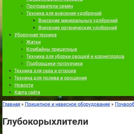
Протравители семян
Техника для внесения удобрений
Внесение минеральных удобрений
Внесение органических удобрений
Уборочная техника
Жатки
Комбайны прицепные
Техника для уборки овощей и корнеплодов
Подборщики-погрузчики
Техника для сада и огорода
Техника для полива и орошения
Новости
Карта сайта
Главная
»
Прицепное и навесное оборудование
»
Почвооб
Глубокорыхлители