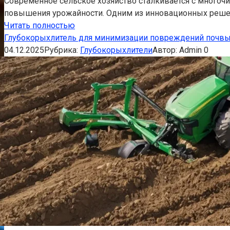
Современное сельское хозяйство сталкивается с многоч
повышения урожайности. Одним из инновационных реше
Читать полностью
Глубокорыхлитель для минимизации повреждений почвы
04.12.2025
Рубрика:
Глубокорыхлители
Автор:
Admin
0