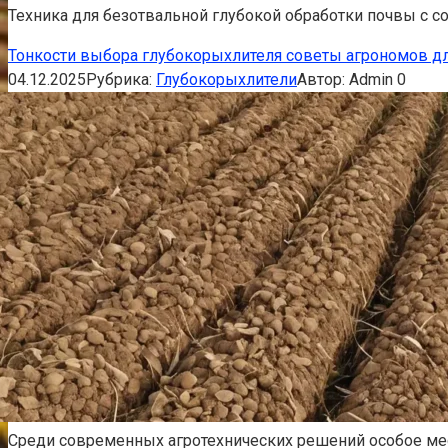
Техника для безотвальной глубокой обработки почвы с со
Тонкости выбора глубокорыхлителя советы агрономов д
04.12.2025
Рубрика:
Глубокорыхлители
Автор:
Admin
0
Среди современных агротехнических решений особое мест