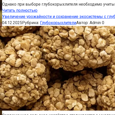
Однако при выборе глубокорыхлителя необходимо учиты
Читать полностью
Увеличение урожайности и сохранение экосистемы с гл
04.12.2025
Рубрика:
Глубокорыхлители
Автор:
Admin
0