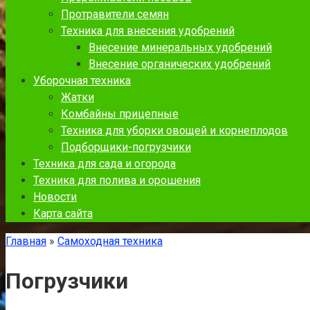
Протравители семян
Техника для внесения удобрений
Внесение минеральных удобрений
Внесение органических удобрений
Уборочная техника
Жатки
Комбайны прицепные
Техника для уборки овощей и корнеплодов
Подборщики-погрузчики
Техника для сада и огорода
Техника для полива и орошения
Новости
Карта сайта
Главная
»
Самоходная техника
Погрузчики