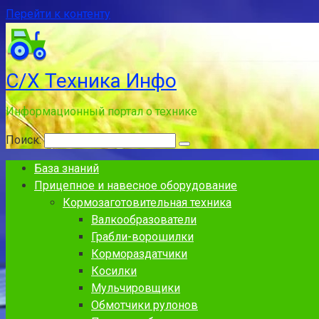
Перейти к контенту
С/Х Техника Инфо
Информационный портал о технике
Поиск:
База знаний
Прицепное и навесное оборудование
Кормозаготовительная техника
Валкообразователи
Грабли-ворошилки
Кормораздатчики
Косилки
Мульчировщики
Обмотчики рулонов