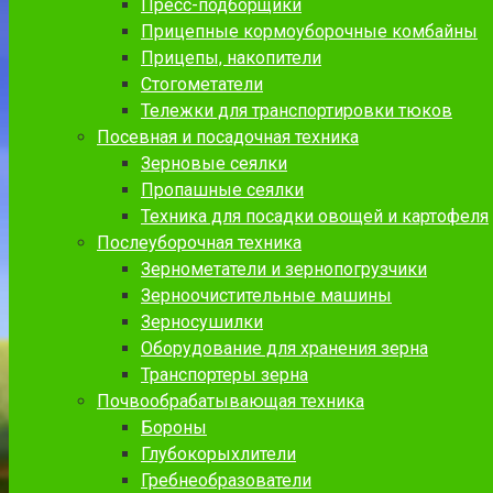
Пресс-подборщики
Прицепные кормоуборочные комбайны
Прицепы, накопители
Стогометатели
Тележки для транспортировки тюков
Посевная и посадочная техника
Зерновые сеялки
Пропашные сеялки
Техника для посадки овощей и картофеля
Послеуборочная техника
Зернометатели и зернопогрузчики
Зерноочистительные машины
Зерносушилки
Оборудование для хранения зерна
Транспортеры зерна
Почвообрабатывающая техника
Бороны
Глубокорыхлители
Гребнеобразователи