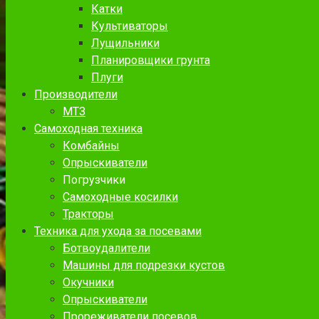
Катки
Культиваторы
Лущильники
Планировщики грунта
Плуги
Производители
МТЗ
Самоходная техника
Комбайны
Опрыскиватели
Погрузчики
Самоходные косилки
Тракторы
Техника для ухода за посевами
Ботвоудалители
Машины для подрезки кустов
Окучники
Опрыскиватели
Прореживатели посевов