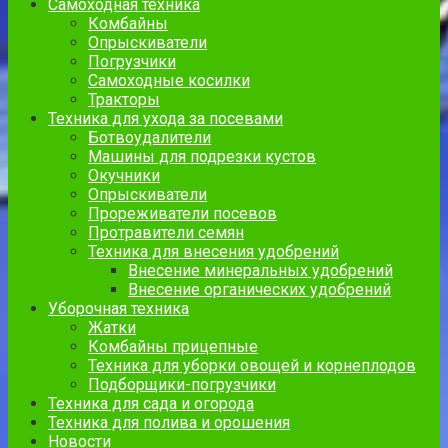
Самоходная техника
Комбайны
Опрыскиватели
Погрузчики
Самоходные косилки
Тракторы
Техника для ухода за посевами
Ботвоудалители
Машины для подрезки кустов
Окучники
Опрыскиватели
Прореживатели посевов
Протравители семян
Техника для внесения удобрений
Внесение минеральных удобрений
Внесение органических удобрений
Уборочная техника
Жатки
Комбайны прицепные
Техника для уборки овощей и корнеплодов
Подборщики-погрузчики
Техника для сада и огорода
Техника для полива и орошения
Новости