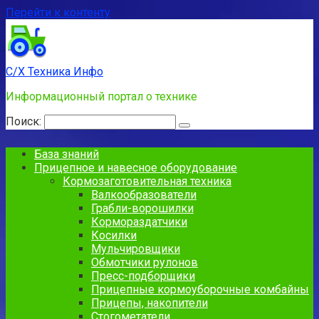
Перейти к контенту
С/Х Техника Инфо
Информационный портал о технике
Поиск:
База знаний
Прицепное и навесное оборудование
Кормозаготовительная техника
Валкообразователи
Грабли-ворошилки
Кормораздатчики
Косилки
Мульчировщики
Обмотчики рулонов
Пресс-подборщики
Прицепные кормоуборочные комбайны
Прицепы, накопители
Стогометатели