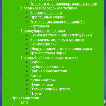
Тележки для транспортировки тюков
Посевная и посадочная техника
Зерновые сеялки
Пропашные сеялки
Техника для посадки овощей и
картофеля
Послеуборочная техника
Зернометатели и зернопогрузчики
Зерноочистительные машины
Зерносушилки
Оборудование для хранения зерна
Транспортеры зерна
Почвообрабатывающая техника
Бороны
Глубокорыхлители
Гребнеобразователи
Катки
Культиваторы
Лущильники
Планировщики грунта
Плуги
Производители
МТЗ