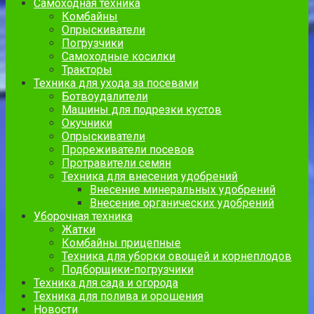
Самоходная техника
Комбайны
Опрыскиватели
Погрузчики
Самоходные косилки
Тракторы
Техника для ухода за посевами
Ботвоудалители
Машины для подрезки кустов
Окучники
Опрыскиватели
Прореживатели посевов
Протравители семян
Техника для внесения удобрений
Внесение минеральных удобрений
Внесение органических удобрений
Уборочная техника
Жатки
Комбайны прицепные
Техника для уборки овощей и корнеплодов
Подборщики-погрузчики
Техника для сада и огорода
Техника для полива и орошения
Новости