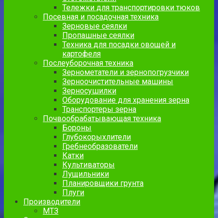
Тележки для транспортировки тюков
Посевная и посадочная техника
Зерновые сеялки
Пропашные сеялки
Техника для посадки овощей и
картофеля
Послеуборочная техника
Зернометатели и зернопогрузчики
Зерноочистительные машины
Зерносушилки
Оборудование для хранения зерна
Транспортеры зерна
Почвообрабатывающая техника
Бороны
Глубокорыхлители
Гребнеобразователи
Катки
Культиваторы
Лущильники
Планировщики грунта
Плуги
Производители
МТЗ