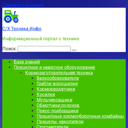
Перейти к контенту
С/Х Техника Инфо
Информационный портал о технике
Поиск:
База знаний
Прицепное и навесное оборудование
Кормозаготовительная техника
Валкообразователи
Грабли-ворошилки
Кормораздатчики
Косилки
Мульчировщики
Обмотчики рулонов
Пресс-подборщики
Прицепные кормоуборочные комбайны
Прицепы, накопители
Стогометатели