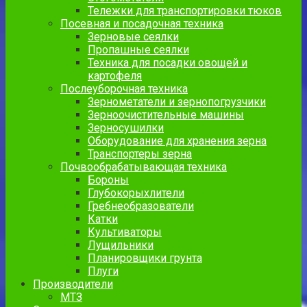
Тележки для транспортировки тюков
Посевная и посадочная техника
Зерновые сеялки
Пропашные сеялки
Техника для посадки овощей и
картофеля
Послеуборочная техника
Зернометатели и зернопогрузчики
Зерноочистительные машины
Зерносушилки
Оборудование для хранения зерна
Транспортеры зерна
Почвообрабатывающая техника
Бороны
Глубокорыхлители
Гребнеобразователи
Катки
Культиваторы
Лущильники
Планировщики грунта
Плуги
Производители
МТЗ