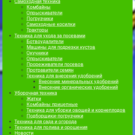
Самоходная техника
Комбайны
Опрыскиватели
Погрузчики
Самоходные косилки
Тракторы
Техника для ухода за посевами
Ботвоудалители
Машины для подрезки кустов
Окучники
Опрыскиватели
Прореживатели посевов
Протравители семян
Техника для внесения удобрений
Внесение минеральных удобрений
Внесение органических удобрений
Уборочная техника
Жатки
Комбайны прицепные
Техника для уборки овощей и корнеплодов
Подборщики-погрузчики
Техника для сада и огорода
Техника для полива и орошения
Новости