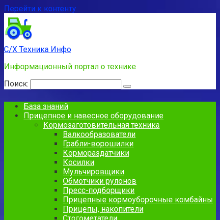
Перейти к контенту
С/Х Техника Инфо
Информационный портал о технике
Поиск:
База знаний
Прицепное и навесное оборудование
Кормозаготовительная техника
Валкообразователи
Грабли-ворошилки
Кормораздатчики
Косилки
Мульчировщики
Обмотчики рулонов
Пресс-подборщики
Прицепные кормоуборочные комбайны
Прицепы, накопители
Стогометатели