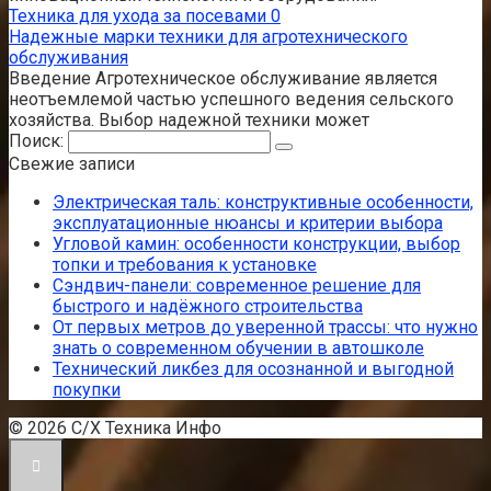
Техника для ухода за посевами
0
Надежные марки техники для агротехнического
обслуживания
Введение Агротехническое обслуживание является
неотъемлемой частью успешного ведения сельского
хозяйства. Выбор надежной техники может
Поиск:
Свежие записи
Электрическая таль: конструктивные особенности,
эксплуатационные нюансы и критерии выбора
Угловой камин: особенности конструкции, выбор
топки и требования к установке
Сэндвич-панели: современное решение для
быстрого и надёжного строительства
От первых метров до уверенной трассы: что нужно
знать о современном обучении в автошколе
Технический ликбез для осознанной и выгодной
покупки
© 2026 С/Х Техника Инфо