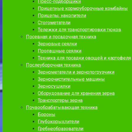
Пресс-подборщики
Прицепные кормоуборочные комбайны
Прицепы, накопители
Стогометатели
Тележки для транспортировки тюков
Посевная и посадочная техника
Зерновые сеялки
Пропашные сеялки
Техника для посадки овощей и картофеля
Послеуборочная техника
Зернометатели и зернопогрузчики
Зерноочистительные машины
Зерносушилки
Оборудование для хранения зерна
Транспортеры зерна
Почвообрабатывающая техника
Бороны
Глубокорыхлители
Гребнеобразователи