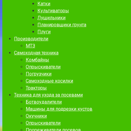
Катки
Культиваторы
Лущильники
Планировщики грунта
Плуги
Производители
МТЗ
Самоходная техника
Комбайны
Опрыскиватели
Погрузчики
Самоходные косилки
Тракторы
Техника для ухода за посевами
Ботвоудалители
Машины для подрезки кустов
Окучники
Опрыскиватели
Прореживатели посевов