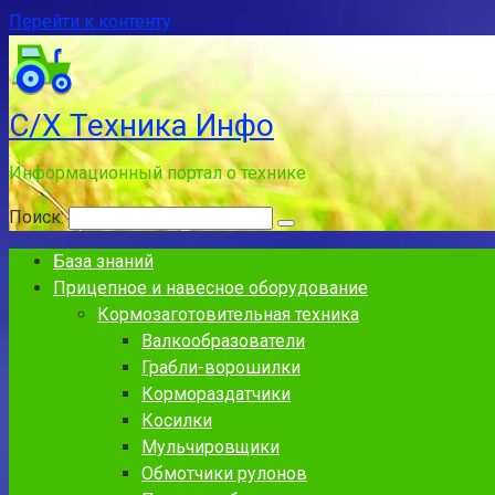
Перейти к контенту
С/Х Техника Инфо
Информационный портал о технике
Поиск:
База знаний
Прицепное и навесное оборудование
Кормозаготовительная техника
Валкообразователи
Грабли-ворошилки
Кормораздатчики
Косилки
Мульчировщики
Обмотчики рулонов