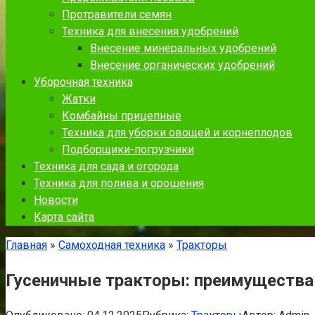
Протравители семян
Техника для внесения удобрений
Внесение минеральных удобрений
Внесение органических удобрений
Уборочная техника
Жатки
Комбайны прицепные
Техника для уборки овощей и корнеплодов
Подборщики-погрузчики
Техника для сада и огорода
Техника для полива и орошения
Новости
Карта сайта
Главная
»
Самоходная техника
»
Тракторы
Гусеничные тракторы: преимущества 