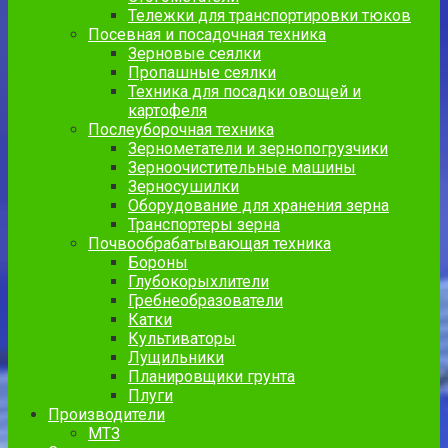
Тележки для транспортировки тюков
Посевная и посадочная техника
Зерновые сеялки
Пропашные сеялки
Техника для посадки овощей и
картофеля
Послеуборочная техника
Зернометатели и зернопогрузчики
Зерноочистительные машины
Зерносушилки
Оборудование для хранения зерна
Транспортеры зерна
Почвообрабатывающая техника
Бороны
Глубокорыхлители
Гребнеобразователи
Катки
Культиваторы
Лущильники
Планировщики грунта
Плуги
Производители
МТЗ