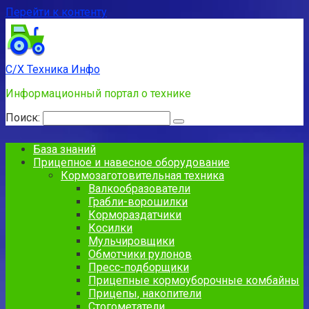
Перейти к контенту
С/Х Техника Инфо
Информационный портал о технике
Поиск:
База знаний
Прицепное и навесное оборудование
Кормозаготовительная техника
Валкообразователи
Грабли-ворошилки
Кормораздатчики
Косилки
Мульчировщики
Обмотчики рулонов
Пресс-подборщики
Прицепные кормоуборочные комбайны
Прицепы, накопители
Стогометатели