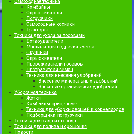
Самоходная техника
Комбайны
Опрыскиватели
Погрузчики
Самоходные косилки
Тракторы
Техника для ухода за посевами
Ботвоудалители
Машины для подрезки кустов
Окучники
Опрыскиватели
Прореживатели посевов
Протравители семян
Техника для внесения удобрений
Внесение минеральных удобрений
Внесение органических удобрений
Уборочная техника
Жатки
Комбайны прицепные
Техника для уборки овощей и корнеплодов
Подборщики-погрузчики
Техника для сада и огорода
Техника для полива и орошения
Новости