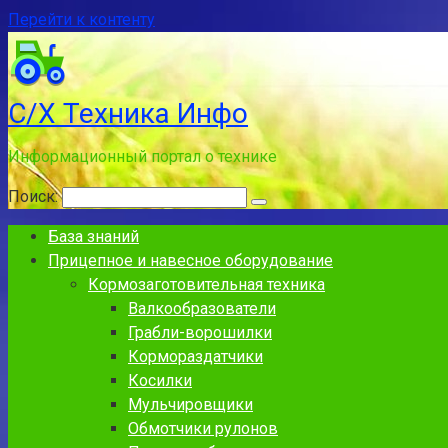
Перейти к контенту
С/Х Техника Инфо
Информационный портал о технике
Поиск:
База знаний
Прицепное и навесное оборудование
Кормозаготовительная техника
Валкообразователи
Грабли-ворошилки
Кормораздатчики
Косилки
Мульчировщики
Обмотчики рулонов