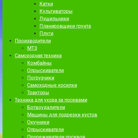
Катки
Культиваторы
Лущильники
Планировщики грунта
Плуги
Производители
МТЗ
Самоходная техника
Комбайны
Опрыскиватели
Погрузчики
Самоходные косилки
Тракторы
Техника для ухода за посевами
Ботвоудалители
Машины для подрезки кустов
Окучники
Опрыскиватели
Прореживатели посевов