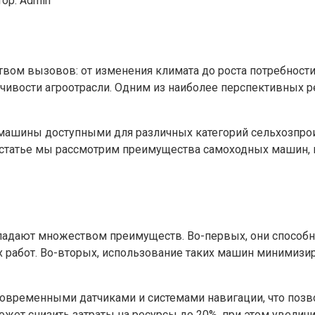
ор:
Admin
твом вызовов: от изменения климата до роста потребност
чивости агроотрасли. Одним из наиболее перспективных
машины доступными для различных категорий сельхозпрои
 статье мы рассмотрим преимущества самоходных машин, и
ладают множеством преимуществ. Во-первых, они способн
 работ. Во-вторых, использование таких машин минимизир
временными датчиками и системами навигации, что позво
жет снизить затраты на ресурсы до 20%, при этом увеличи