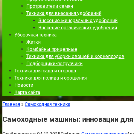
Протравители семян
Техника для внесения удобрений
Внесение минеральных удобрений
Внесение органических удобрений
Уборочная техника
Жатки
Комбайны прицепные
Техника для уборки овощей и корнеплодов
Подборщики-погрузчики
Техника для сада и огорода
Техника для полива и орошения
Новости
Карта сайта
Главная
»
Самоходная техника
Самоходные машины: инновации для 