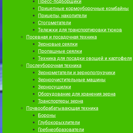
Пресс-подборщики
Прицепные кормоуборочные комбайны
Прицепы, накопители
Стогометатели
Тележки для транспортировки тюков
Посевная и посадочная техника
Зерновые сеялки
Пропашные сеялки
Техника для посадки овощей и картофеля
Послеуборочная техника
Зернометатели и зернопогрузчики
Зерноочистительные машины
Зерносушилки
Оборудование для хранения зерна
Транспортеры зерна
Почвообрабатывающая техника
Бороны
Глубокорыхлители
Гребнеобразователи