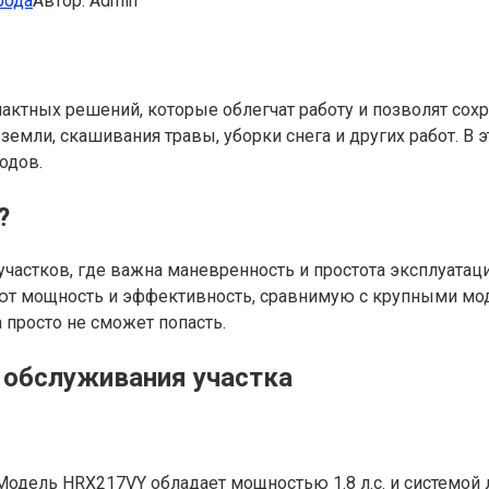
рода
Автор:
Admin
пактных решений, которые облегчат работу и позволят со
емли, скашивания травы, уборки снега и других работ. В 
одов.
?
астков, где важна маневренность и простота эксплуатаци
ают мощность и эффективность, сравнимую с крупными м
 просто не сможет попасть.
 обслуживания участка
Модель HRX217VY обладает мощностью 1.8 л.с. и системой 