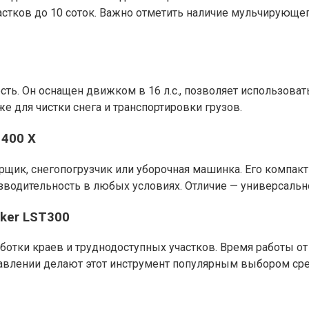
частков до 10 соток. Важно отметить наличие мульчирующ
сть. Он оснащен движком в 16 л.с., позволяет использова
же для чистки снега и транспортировки грузов.
 400 X
орщик, снегопогрузчик или уборочная машинка. Его компак
изводительность в любых условиях. Отличие — универсальн
ker LST300
ботки краев и труднодоступных участков. Время работы от 
равлении делают этот инструмент популярным выбором ср