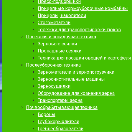
Пресс-подборщики
Прицепные кормоуборочные комбайны
Прицепы, накопители
Стогометатели
Тележки для транспортировки тюков
Посевная и посадочная техника
Зерновые сеялки
Пропашные сеялки
Техника для посадки овощей и картофеля
Послеуборочная техника
Зернометатели и зернопогрузчики
Зерноочистительные машины
Зерносушилки
Оборудование для хранения зерна
Транспортеры зерна
Почвообрабатывающая техника
Бороны
Глубокорыхлители
Гребнеобразователи