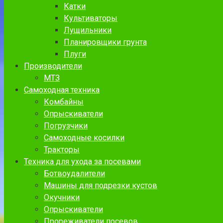
Катки
Культиваторы
Лущильники
Планировщики грунта
Плуги
Производители
МТЗ
Самоходная техника
Комбайны
Опрыскиватели
Погрузчики
Самоходные косилки
Тракторы
Техника для ухода за посевами
Ботвоудалители
Машины для подрезки кустов
Окучники
Опрыскиватели
Прореживатели посевов