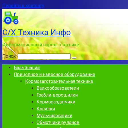
Перейти к контенту
С/Х Техника Инфо
Информационный портал о технике
Поиск:
База знаний
Прицепное и навесное оборудование
Кормозаготовительная техника
Валкообразователи
Грабли-ворошилки
Кормораздатчики
Косилки
Мульчировщики
Обмотчики рулонов