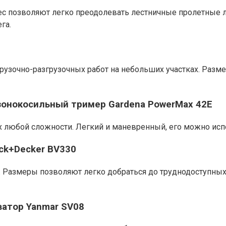
ес позволяют легко преодолевать лестничные пролетные л
га.
грузочно-разгрузочных работ на небольших участках. Разм
зонокосильный тример Gardena PowerMax 42E
 любой сложности. Легкий и маневренный, его можно испо
ck+Decker BV330
а. Размеры позволяют легко добраться до труднодоступных 
ватор Yanmar SV08