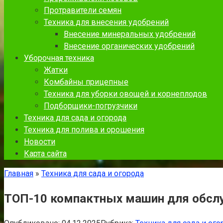
Протравители семян
Техника для внесения удобрений
Внесение минеральных удобрений
Внесение органических удобрений
Уборочная техника
Жатки
Комбайны прицепные
Техника для уборки овощей и корнеплодов
Подборщики-погрузчики
Техника для сада и огорода
Техника для полива и орошения
Новости
Карта сайта
Главная
»
Техника для сада и огорода
ТОП-10 компактных машин для обсл