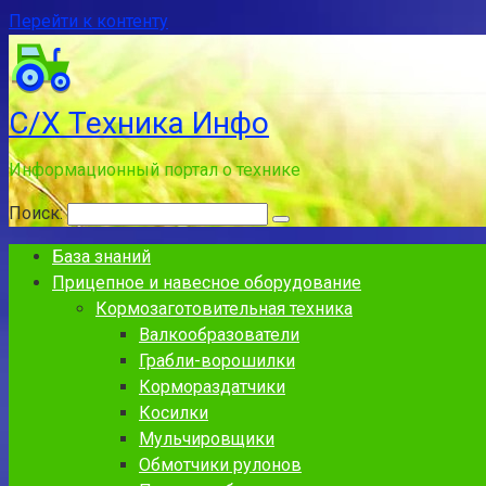
Перейти к контенту
С/Х Техника Инфо
Информационный портал о технике
Поиск:
База знаний
Прицепное и навесное оборудование
Кормозаготовительная техника
Валкообразователи
Грабли-ворошилки
Кормораздатчики
Косилки
Мульчировщики
Обмотчики рулонов