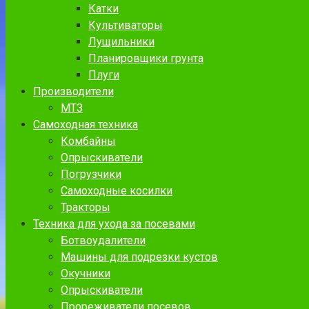
Катки
Культиваторы
Лущильники
Планировщики грунта
Плуги
Производители
МТЗ
Самоходная техника
Комбайны
Опрыскиватели
Погрузчики
Самоходные косилки
Тракторы
Техника для ухода за посевами
Ботвоудалители
Машины для подрезки кустов
Окучники
Опрыскиватели
Прореживатели посевов