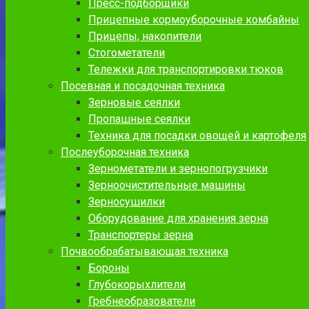
Пресс-подборщики
Прицепные кормоуборочные комбайны
Прицепы, накопители
Стогометатели
Тележки для транспортировки тюков
Посевная и посадочная техника
Зерновые сеялки
Пропашные сеялки
Техника для посадки овощей и картофеля
Послеуборочная техника
Зернометатели и зернопогрузчики
Зерноочистительные машины
Зерносушилки
Оборудование для хранения зерна
Транспортеры зерна
Почвообрабатывающая техника
Бороны
Глубокорыхлители
Гребнеобразователи