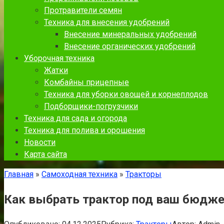
Протравители семян
Техника для внесения удобрений
Внесение минеральных удобрений
Внесение органических удобрений
Уборочная техника
Жатки
Комбайны прицепные
Техника для уборки овощей и корнеплодов
Подборщики-погрузчики
Техника для сада и огорода
Техника для полива и орошения
Новости
Карта сайта
Главная
»
Самоходная техника
»
Тракторы
Как выбрать трактор под ваш бюдже