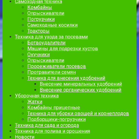
Самоходная техника
Комбайны
Опрыскиватели
Погрузчики
Самоходные косилки
Тракторы
Техника для ухода за посевами
Ботвоудалители
Машины для подрезки кустов
Окучники
Опрыскиватели
Прореживатели посевов
Протравители семян
Техника для внесения удобрений
Внесение минеральных удобрений
Внесение органических удобрений
Уборочная техника
Жатки
Комбайны прицепные
Техника для уборки овощей и корнеплодов
Подборщики-погрузчики
Техника для сада и огорода
Техника для полива и орошения
Новости