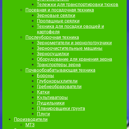
Тележки для транспортировки тюков
Посевная и посадочная техника
Зерновые сеялки
Пропашные сеялки
Техника для посадки овощей и
картофеля
Послеуборочная техника
Зернометатели и зернопогрузчики
Зерноочистительные машины
Зерносушилки
Оборудование для хранения зерна
Транспортеры зерна
Почвообрабатывающая техника
Бороны
Глубокорыхлители
Гребнеобразователи
Катки
Культиваторы
Лущильники
Планировщики грунта
Плуги
Производители
МТЗ