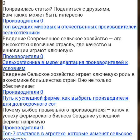
0
Понравилась статья? Поделиться с друзьями:
Вам также может быть интересно
Производители
0
Топ ведущих мировых и отечественных производителей
сельхозтехники
Введение Современное сельское хозяйство — это
высокотехнологичная отрасль, где качество и
инновации играют ключевую
Производители
0
Сельхозтехника в мире: адаптация производителей к
условиям
Введение Сельское хозяйство играет ключевую роль в
экономике большинства стран. Оно не только
обеспечивает
Производители
0
Путь к успешной ферме: как выбрать производителя
для долгосрочного сот
Почему выбор правильного производителя — ключ к
успеху фермерского бизнеса Создание успешной
фермы напрямую
Производители
0
Топ-7 стартапов в агротехе, которые изменят сельское
хозяйство