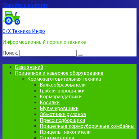
Перейти к контенту
С/Х Техника Инфо
Информационный портал о технике
Поиск:
База знаний
Прицепное и навесное оборудование
Кормозаготовительная техника
Валкообразователи
Грабли-ворошилки
Кормораздатчики
Косилки
Мульчировщики
Обмотчики рулонов
Пресс-подборщики
Прицепные кормоуборочные комбайны
Прицепы, накопители
Стогометатели