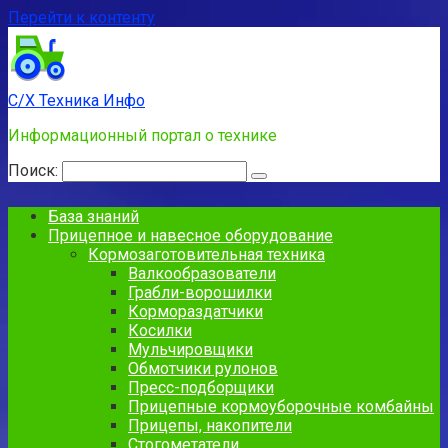
Перейти к контенту
С/Х Техника Инфо
Информационный портал о технике
Поиск:
База знаний
Прицепное и навесное оборудование
Кормозаготовительная техника
Валкообразователи
Грабли-ворошилки
Кормораздатчики
Косилки
Мульчировщики
Обмотчики рулонов
Пресс-подборщики
Прицепные кормоуборочные комбайны
Прицепы, накопители
Стогометатели