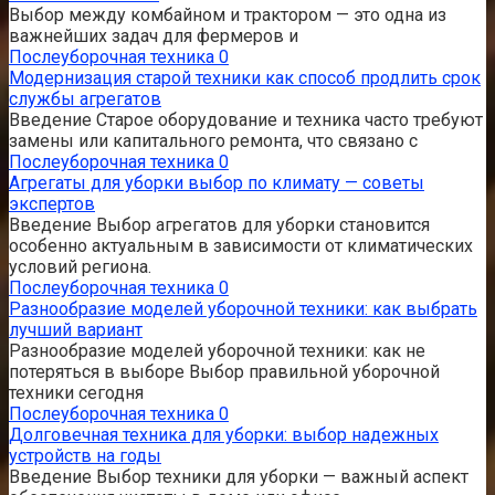
Выбор между комбайном и трактором — это одна из
важнейших задач для фермеров и
Послеуборочная техника
0
Модернизация старой техники как способ продлить срок
службы агрегатов
Введение Старое оборудование и техника часто требуют
замены или капитального ремонта, что связано с
Послеуборочная техника
0
Агрегаты для уборки выбор по климату — советы
экспертов
Введение Выбор агрегатов для уборки становится
особенно актуальным в зависимости от климатических
условий региона.
Послеуборочная техника
0
Разнообразие моделей уборочной техники: как выбрать
лучший вариант
Разнообразие моделей уборочной техники: как не
потеряться в выборе Выбор правильной уборочной
техники сегодня
Послеуборочная техника
0
Долговечная техника для уборки: выбор надежных
устройств на годы
Введение Выбор техники для уборки — важный аспект