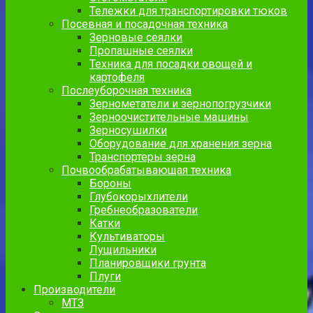
Тележки для транспортировки тюков
Посевная и посадочная техника
Зерновые сеялки
Пропашные сеялки
Техника для посадки овощей и
картофеля
Послеуборочная техника
Зернометатели и зернопогрузчики
Зерноочистительные машины
Зерносушилки
Оборудование для хранения зерна
Транспортеры зерна
Почвообрабатывающая техника
Бороны
Глубокорыхлители
Гребнеобразователи
Катки
Культиваторы
Лущильники
Планировщики грунта
Плуги
Производители
МТЗ