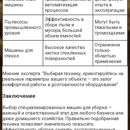
машины
автоматизация
опыта в
процессов
эксплуатации
Эффективность в
Пылесосы
Могут быть
сборе пыли и
промышленного
тяжелыми и
мусора, большой
уровня
громоздкими
объем емкостей
Ограничена
Высокое качество
Машины для
только
чистки стеклянных
стекол
областью
поверхностей
применения
Мнение эксперта: “Выбирая технику, ориентируйтесь на
реальные параметры вашего объекта — это залог
комфортной работы и долговечности оборудования”.
Заключение
Выбор специализированных машин для уборки —
важный и ответственный этап для любого бизнеса или
даже домашнего хозяйства. Правильно подобранная
техника позволяет значительно повысить
эффективность уборки, снизить эксплуатационные