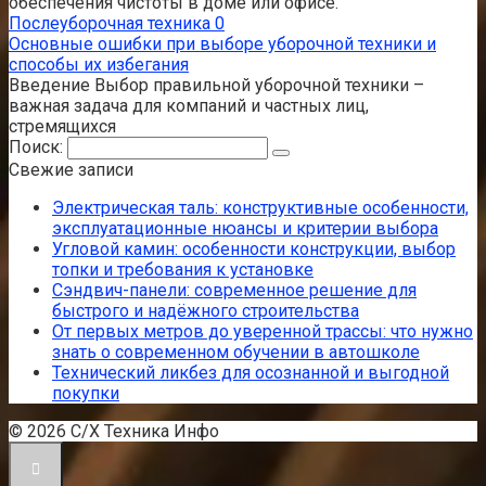
обеспечения чистоты в доме или офисе.
Послеуборочная техника
0
Основные ошибки при выборе уборочной техники и
способы их избегания
Введение Выбор правильной уборочной техники –
важная задача для компаний и частных лиц,
стремящихся
Поиск:
Свежие записи
Электрическая таль: конструктивные особенности,
эксплуатационные нюансы и критерии выбора
Угловой камин: особенности конструкции, выбор
топки и требования к установке
Сэндвич-панели: современное решение для
быстрого и надёжного строительства
От первых метров до уверенной трассы: что нужно
знать о современном обучении в автошколе
Технический ликбез для осознанной и выгодной
покупки
© 2026 С/Х Техника Инфо