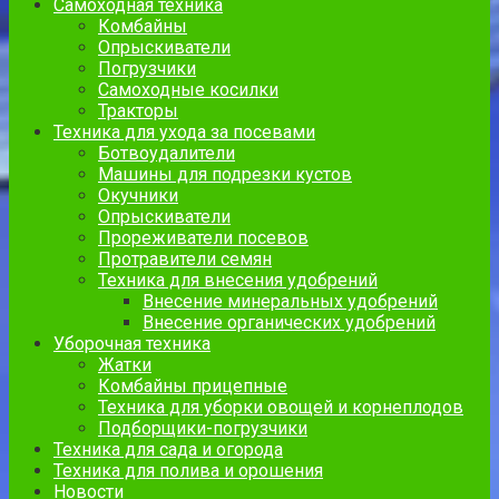
Самоходная техника
Комбайны
Опрыскиватели
Погрузчики
Самоходные косилки
Тракторы
Техника для ухода за посевами
Ботвоудалители
Машины для подрезки кустов
Окучники
Опрыскиватели
Прореживатели посевов
Протравители семян
Техника для внесения удобрений
Внесение минеральных удобрений
Внесение органических удобрений
Уборочная техника
Жатки
Комбайны прицепные
Техника для уборки овощей и корнеплодов
Подборщики-погрузчики
Техника для сада и огорода
Техника для полива и орошения
Новости