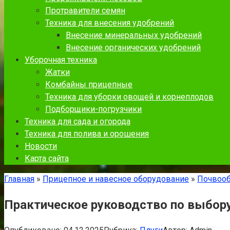
Протравители семян
Техника для внесения удобрений
Внесение минеральных удобрений
Внесение органических удобрений
Уборочная техника
Жатки
Комбайны прицепные
Техника для уборки овощей и корнеплодов
Подборщики-погрузчики
Техника для сада и огорода
Техника для полива и орошения
Новости
Карта сайта
Главная
»
Прицепное и навесное оборудование
»
Почвооб
Практическое руководство по выбору