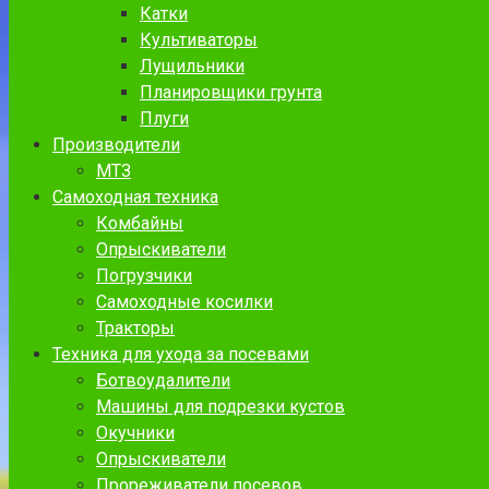
Катки
Культиваторы
Лущильники
Планировщики грунта
Плуги
Производители
МТЗ
Самоходная техника
Комбайны
Опрыскиватели
Погрузчики
Самоходные косилки
Тракторы
Техника для ухода за посевами
Ботвоудалители
Машины для подрезки кустов
Окучники
Опрыскиватели
Прореживатели посевов