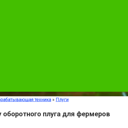
рабатывающая техника
»
Плуги
 оборотного плуга для фермеров