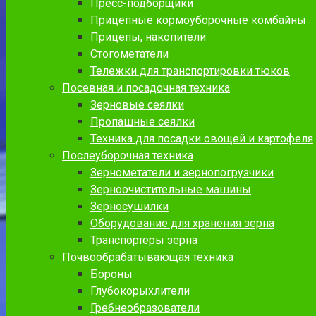
Пресс-подборщики
Прицепные кормоуборочные комбайны
Прицепы, накопители
Стогометатели
Тележки для транспортировки тюков
Посевная и посадочная техника
Зерновые сеялки
Пропашные сеялки
Техника для посадки овощей и картофеля
Послеуборочная техника
Зернометатели и зернопогрузчики
Зерноочистительные машины
Зерносушилки
Оборудование для хранения зерна
Транспортеры зерна
Почвообрабатывающая техника
Бороны
Глубокорыхлители
Гребнеобразователи