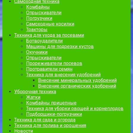
Самоходная техника
Комбайны
Опрыскиватели
Погрузчики
Самоходные косилки
Тракторы
Техника для ухода за посевами
Ботвоудалители
Машины для подрезки кустов
Окучники
Опрыскиватели
Прореживатели посевов
Протравители семян
Техника для внесения удобрений
Внесение минеральных удобрений
Внесение органических удобрений
Уборочная техника
Жатки
Комбайны прицепные
Техника для уборки овощей и корнеплодов
Подборщики-погрузчики
Техника для сада и огорода
Техника для полива и орошения
Новости