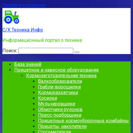
Перейти к контенту
С/Х Техника Инфо
Информационный портал о технике
Поиск:
База знаний
Прицепное и навесное оборудование
Кормозаготовительная техника
Валкообразователи
Грабли-ворошилки
Кормораздатчики
Косилки
Мульчировщики
Обмотчики рулонов
Пресс-подборщики
Прицепные кормоуборочные комбайны
Прицепы, накопители
Стогометатели