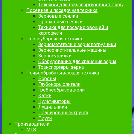
Тележки для транспортировки тюков
Посевная и посадочная техника
Зерновые сеялки
Пропашные сеялки
Техника для посадки овощей и
картофеля
Послеуборочная техника
Зернометатели и зернопогрузчики
Зерноочистительные машины
Зерносушилки
Оборудование для хранения зерна
Транспортеры зерна
Почвообрабатывающая техника
Бороны
Глубокорыхлители
Гребнеобразователи
Катки
Культиваторы
Лущильники
Планировщики грунта
Плуги
Производители
МТЗ