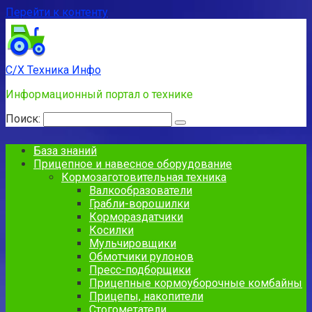
Перейти к контенту
С/Х Техника Инфо
Информационный портал о технике
Поиск:
База знаний
Прицепное и навесное оборудование
Кормозаготовительная техника
Валкообразователи
Грабли-ворошилки
Кормораздатчики
Косилки
Мульчировщики
Обмотчики рулонов
Пресс-подборщики
Прицепные кормоуборочные комбайны
Прицепы, накопители
Стогометатели