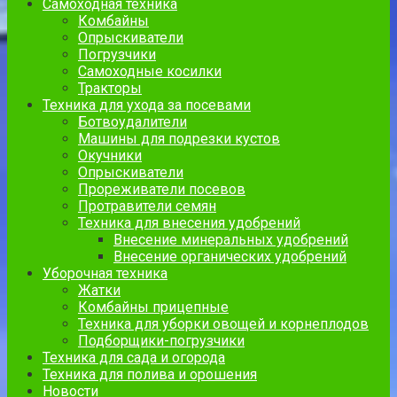
Самоходная техника
Комбайны
Опрыскиватели
Погрузчики
Самоходные косилки
Тракторы
Техника для ухода за посевами
Ботвоудалители
Машины для подрезки кустов
Окучники
Опрыскиватели
Прореживатели посевов
Протравители семян
Техника для внесения удобрений
Внесение минеральных удобрений
Внесение органических удобрений
Уборочная техника
Жатки
Комбайны прицепные
Техника для уборки овощей и корнеплодов
Подборщики-погрузчики
Техника для сада и огорода
Техника для полива и орошения
Новости