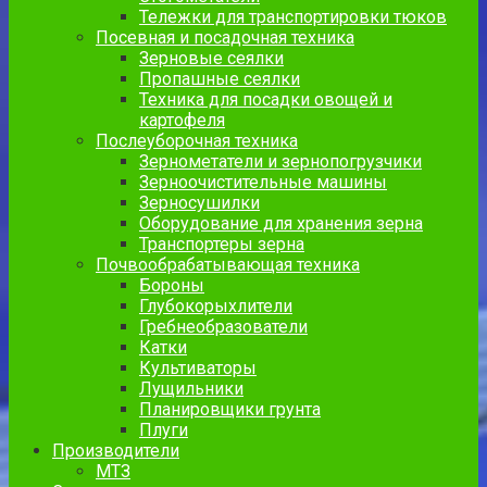
Тележки для транспортировки тюков
Посевная и посадочная техника
Зерновые сеялки
Пропашные сеялки
Техника для посадки овощей и
картофеля
Послеуборочная техника
Зернометатели и зернопогрузчики
Зерноочистительные машины
Зерносушилки
Оборудование для хранения зерна
Транспортеры зерна
Почвообрабатывающая техника
Бороны
Глубокорыхлители
Гребнеобразователи
Катки
Культиваторы
Лущильники
Планировщики грунта
Плуги
Производители
МТЗ