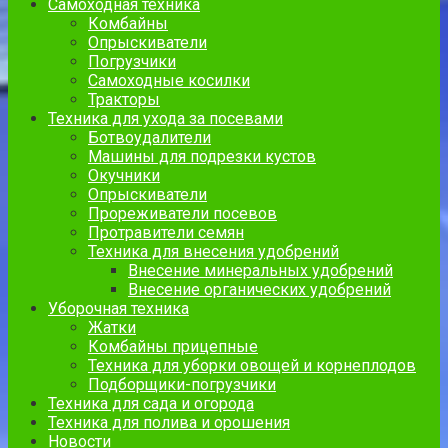
Самоходная техника
Комбайны
Опрыскиватели
Погрузчики
Самоходные косилки
Тракторы
Техника для ухода за посевами
Ботвоудалители
Машины для подрезки кустов
Окучники
Опрыскиватели
Прореживатели посевов
Протравители семян
Техника для внесения удобрений
Внесение минеральных удобрений
Внесение органических удобрений
Уборочная техника
Жатки
Комбайны прицепные
Техника для уборки овощей и корнеплодов
Подборщики-погрузчики
Техника для сада и огорода
Техника для полива и орошения
Новости