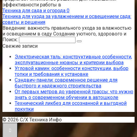
эффективности работы в
Техника для сада и огорода
0
Техника для ухода за увлажнением и освещением сада:
советы и решения
Введение: важность правильного ухода за влажностью
и освещением в саду Создание уютного, здорового и
Поиск:
Свежие записи
Электрическая таль: конструктивные особенности,
эксплуатационные нюансы и критерии выбора
Угловой камин: особенности конструкции, выбор
топки и требования к установке
Сэндвич-панели: современное решение для
быстрого и надёжного строительства
От первых метров до уверенной трассы: что нужно
знать о современном обучении в автошколе
Технический ликбез для осознанной и выгодной
покупки
© 2026 С/Х Техника Инфо