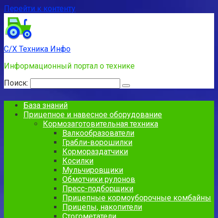
Перейти к контенту
С/Х Техника Инфо
Информационный портал о технике
Поиск:
База знаний
Прицепное и навесное оборудование
Кормозаготовительная техника
Валкообразователи
Грабли-ворошилки
Кормораздатчики
Косилки
Мульчировщики
Обмотчики рулонов
Пресс-подборщики
Прицепные кормоуборочные комбайны
Прицепы, накопители
Стогометатели