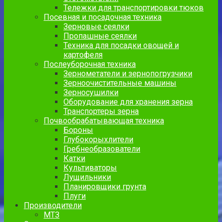
Тележки для транспортировки тюков
Посевная и посадочная техника
Зерновые сеялки
Пропашные сеялки
Техника для посадки овощей и
картофеля
Послеуборочная техника
Зернометатели и зернопогрузчики
Зерноочистительные машины
Зерносушилки
Оборудование для хранения зерна
Транспортеры зерна
Почвообрабатывающая техника
Бороны
Глубокорыхлители
Гребнеобразователи
Катки
Культиваторы
Лущильники
Планировщики грунта
Плуги
Производители
МТЗ