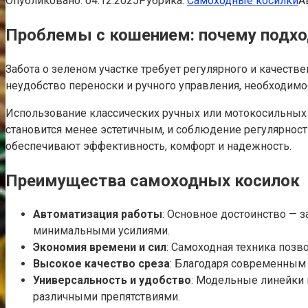
Опубликовано:
04.12.2025
Рубрика:
Самоходные косилки
А
Проблемы с кошением: почему подхо
Забота о зеленом участке требует регулярного и качест
неудобство переноски и ручного управления, необходимо
Использование классических ручных или мотокосильных и
становится менее эстетичным, и соблюдение регулярност
обеспечивают эффективность, комфорт и надежность.
Преимущества самоходных косилок
Автоматизация работы
: Основное достоинство — з
минимальными усилиями.
Экономия времени и сил
: Самоходная техника поз
Высокое качество среза
: Благодаря современным 
Универсальность и удобство
: Модельные линейки 
различными препятствиями.