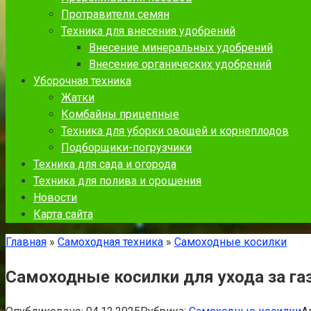
Протравители семян
Техника для внесения удобрений
Внесение минеральных удобрений
Внесение органических удобрений
Уборочная техника
Жатки
Комбайны прицепные
Техника для уборки овощей и корнеплодов
Подборщики-погрузчики
Техника для сада и огорода
Техника для полива и орошения
Новости
Карта сайта
Главная
»
Самоходная техника
»
Самоходные косилки
Самоходные косилки для ухода за га