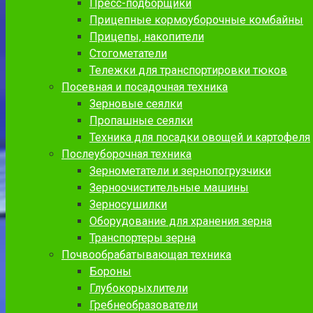
Пресс-подборщики
Прицепные кормоуборочные комбайны
Прицепы, накопители
Стогометатели
Тележки для транспортировки тюков
Посевная и посадочная техника
Зерновые сеялки
Пропашные сеялки
Техника для посадки овощей и картофеля
Послеуборочная техника
Зернометатели и зернопогрузчики
Зерноочистительные машины
Зерносушилки
Оборудование для хранения зерна
Транспортеры зерна
Почвообрабатывающая техника
Бороны
Глубокорыхлители
Гребнеобразователи