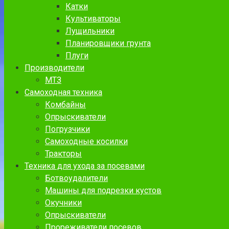
Катки
Культиваторы
Лущильники
Планировщики грунта
Плуги
Производители
МТЗ
Самоходная техника
Комбайны
Опрыскиватели
Погрузчики
Самоходные косилки
Тракторы
Техника для ухода за посевами
Ботвоудалители
Машины для подрезки кустов
Окучники
Опрыскиватели
Прореживатели посевов