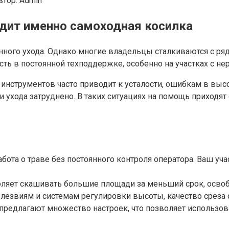
втор:
Admin
дит именно самоходная косилка
венного ухода. Однако многие владельцы сталкиваются с р
сть в постоянной техподдержке, особенно на участках с 
нструментов часто приводит к усталости, ошибкам в высот
и ухода затруднено. В таких ситуациях на помощь приход
абота о траве без постоянного контроля оператора. Ваш уч
воляет скашивать большие площади за меньший срок, осво
лезвиям и системам регулировки высоты, качество среза
предлагают множество настроек, что позволяет использова