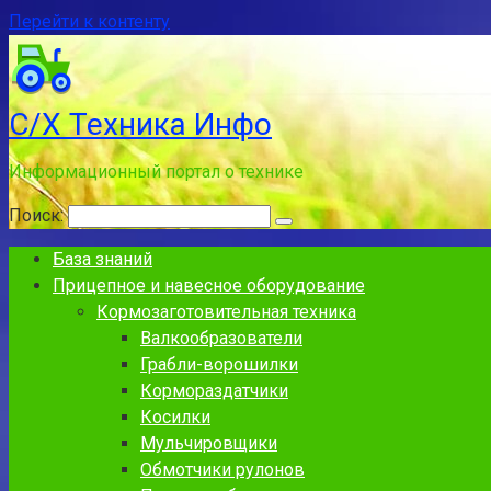
Перейти к контенту
С/Х Техника Инфо
Информационный портал о технике
Поиск:
База знаний
Прицепное и навесное оборудование
Кормозаготовительная техника
Валкообразователи
Грабли-ворошилки
Кормораздатчики
Косилки
Мульчировщики
Обмотчики рулонов