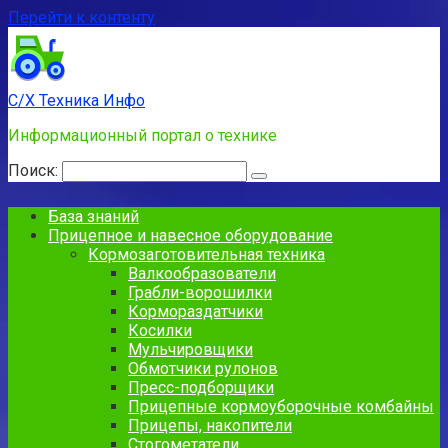
Перейти к контенту
С/Х Техника Инфо
Информационный портал о технике
Поиск:
База знаний
Прицепное и навесное оборудование
Кормозаготовительная техника
Валкообразователи
Грабли-ворошилки
Кормораздатчики
Косилки
Мульчировщики
Обмотчики рулонов
Пресс-подборщики
Прицепные кормоуборочные комбайны
Прицепы, накопители
Стогометатели