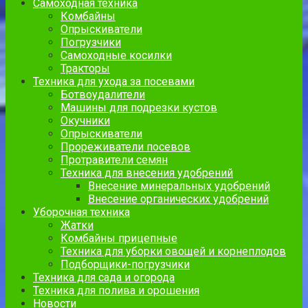
Самоходная техника
Комбайны
Опрыскиватели
Погрузчики
Самоходные косилки
Тракторы
Техника для ухода за посевами
Ботвоудалители
Машины для подрезки кустов
Окучники
Опрыскиватели
Прореживатели посевов
Протравители семян
Техника для внесения удобрений
Внесение минеральных удобрений
Внесение органических удобрений
Уборочная техника
Жатки
Комбайны прицепные
Техника для уборки овощей и корнеплодов
Подборщики-погрузчики
Техника для сада и огорода
Техника для полива и орошения
Новости