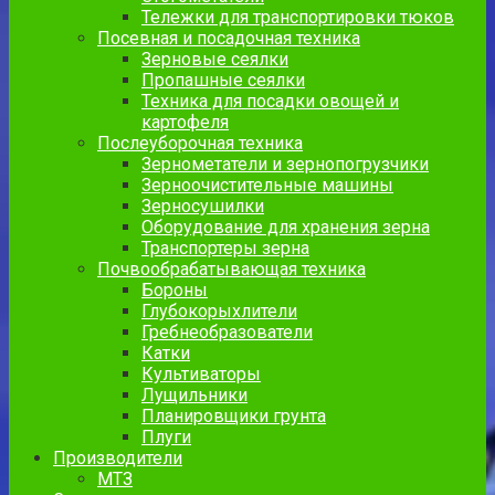
Тележки для транспортировки тюков
Посевная и посадочная техника
Зерновые сеялки
Пропашные сеялки
Техника для посадки овощей и
картофеля
Послеуборочная техника
Зернометатели и зернопогрузчики
Зерноочистительные машины
Зерносушилки
Оборудование для хранения зерна
Транспортеры зерна
Почвообрабатывающая техника
Бороны
Глубокорыхлители
Гребнеобразователи
Катки
Культиваторы
Лущильники
Планировщики грунта
Плуги
Производители
МТЗ