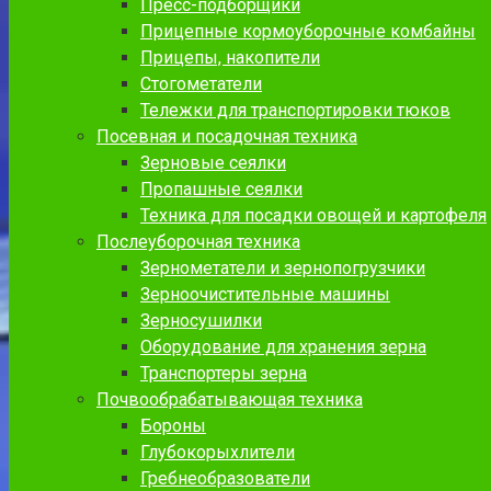
Пресс-подборщики
Прицепные кормоуборочные комбайны
Прицепы, накопители
Стогометатели
Тележки для транспортировки тюков
Посевная и посадочная техника
Зерновые сеялки
Пропашные сеялки
Техника для посадки овощей и картофеля
Послеуборочная техника
Зернометатели и зернопогрузчики
Зерноочистительные машины
Зерносушилки
Оборудование для хранения зерна
Транспортеры зерна
Почвообрабатывающая техника
Бороны
Глубокорыхлители
Гребнеобразователи