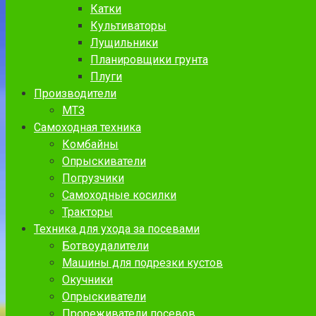
Катки
Культиваторы
Лущильники
Планировщики грунта
Плуги
Производители
МТЗ
Самоходная техника
Комбайны
Опрыскиватели
Погрузчики
Самоходные косилки
Тракторы
Техника для ухода за посевами
Ботвоудалители
Машины для подрезки кустов
Окучники
Опрыскиватели
Прореживатели посевов