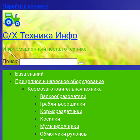
Перейти к контенту
С/Х Техника Инфо
Информационный портал о технике
Поиск:
База знаний
Прицепное и навесное оборудование
Кормозаготовительная техника
Валкообразователи
Грабли-ворошилки
Кормораздатчики
Косилки
Мульчировщики
Обмотчики рулонов