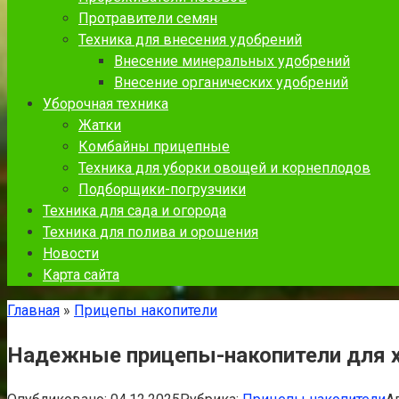
Протравители семян
Техника для внесения удобрений
Внесение минеральных удобрений
Внесение органических удобрений
Уборочная техника
Жатки
Комбайны прицепные
Техника для уборки овощей и корнеплодов
Подборщики-погрузчики
Техника для сада и огорода
Техника для полива и орошения
Новости
Карта сайта
Главная
»
Прицепы накопители
Надежные прицепы-накопители для х