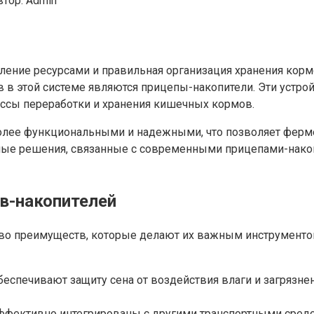
втор:
Admin
ие ресурсами и правильная организация хранения кормов
 в этой системе являются прицепы-накопители. Эти устрой
ессы переработки и хранения кишечных кормов.
лее функциональными и надежными, что позволяет фермер
ные решения, связанные с современными прицепами-накоп
в-накопителей
о преимуществ, которые делают их важным инструментом
еспечивают защиту сена от воздействия влаги и загрязне
эффективно интегрированы с другими транспортными сред