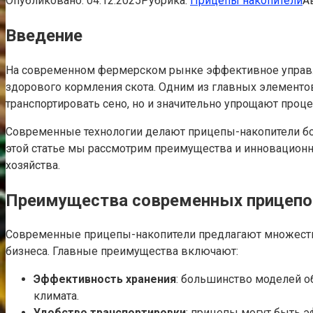
Опубликовано:
04.12.2025
Рубрика:
Прицепы накопители
А
Введение
На современном фермерском рынке эффективное управлен
здорового кормления скота. Одним из главных элементов
транспортировать сено, но и значительно упрощают проц
Современные технологии делают прицепы-накопители бо
этой статье мы рассмотрим преимущества и инновацион
хозяйства.
Преимущества современных прицепо
Современные прицепы-накопители предлагают множеств
бизнеса. Главные преимущества включают:
Эффективность хранения
: большинство моделей об
климата.
Удобство транспортировки
: прицепы могут быть 