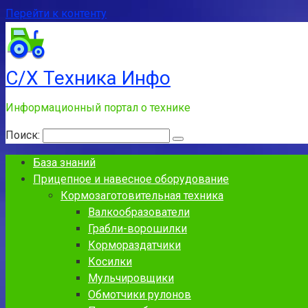
Перейти к контенту
С/Х Техника Инфо
Информационный портал о технике
Поиск:
База знаний
Прицепное и навесное оборудование
Кормозаготовительная техника
Валкообразователи
Грабли-ворошилки
Кормораздатчики
Косилки
Мульчировщики
Обмотчики рулонов