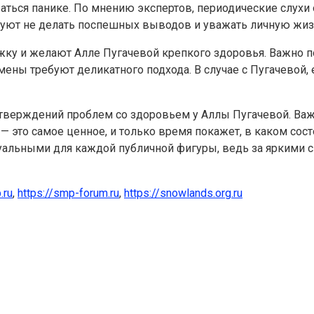
ться панике. По мнению экспертов, периодические слухи 
етуют не делать поспешных выводов и уважать личную жиз
у и желают Алле Пугачевой крепкого здоровья. Важно пом
ены требуют деликатного подхода. В случае с Пугачевой, 
одтверждений проблем со здоровьем у Аллы Пугачевой. Ва
 это самое ценное, и только время покажет, в каком сост
ктуальными для каждой публичной фигуры, ведь за яркими
.ru
,
https://smp-forum.ru
,
https://snowlands.org.ru