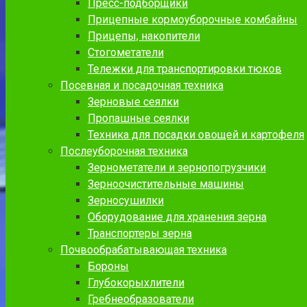
Пресс-подборщики
Прицепные кормоуборочные комбайны
Прицепы, накопители
Стогометатели
Тележки для транспортировки тюков
Посевная и посадочная техника
Зерновые сеялки
Пропашные сеялки
Техника для посадки овощей и картофеля
Послеуборочная техника
Зернометатели и зернопогрузчики
Зерноочистительные машины
Зерносушилки
Оборудование для хранения зерна
Транспортеры зерна
Почвообрабатывающая техника
Бороны
Глубокорыхлители
Гребнеобразователи