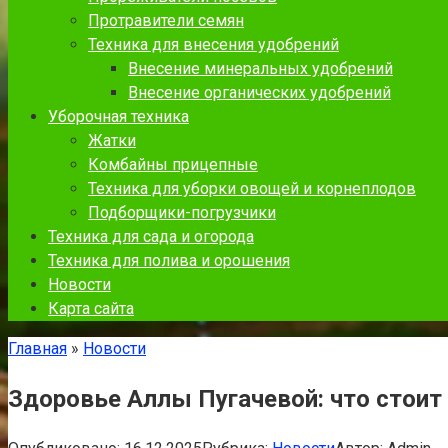
Протравители семян
Техника для внесения удобрений
Внесение минеральных удобрений
Внесение органических удобрений
Уборочная техника
Жатки
Комбайны прицепные
Техника для уборки овощей и корнеплодов
Подборщики-погрузчики
Техника для сада и огорода
Техника для полива и орошения
Новости
Карта сайта
Главная
»
Новости
Здоровье Аллы Пугачевой: что стоит