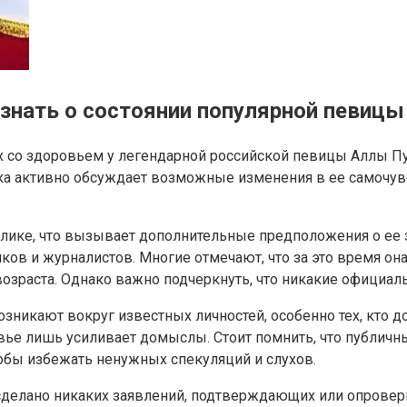
 знать о состоянии популярной певицы
 со здоровьем у легендарной российской певицы Аллы Пу
лика активно обсуждает возможные изменения в ее самочув
блике, что вызывает дополнительные предположения о ее 
ов и журналистов. Многие отмечают, что за это время он
озраста. Однако важно подчеркнуть, что никакие официа
зникают вокруг известных личностей, особенно тех, кто до
овье лишь усиливает домыслы. Стоит помнить, что публич
тобы избежать ненужных спекуляций и слухов.
о сделано никаких заявлений, подтверждающих или опрове