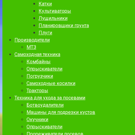
Катки
Культиваторы
Лущильники
Планировщики грунта
Плуги
Производители
МТЗ
Самоходная техника
Комбайны
Опрыскиватели
Погрузчики
Самоходные косилки
Тракторы
Техника для ухода за посевами
Ботвоудалители
Машины для подрезки кустов
Окучники
Опрыскиватели
Прореживатели посевов