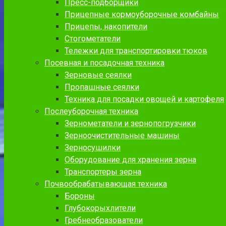
Пресс-подборщики
Прицепные кормоуборочные комбайны
Прицепы, накопители
Стогометатели
Тележки для транспортировки тюков
Посевная и посадочная техника
Зерновые сеялки
Пропашные сеялки
Техника для посадки овощей и картофеля
Послеуборочная техника
Зернометатели и зернопогрузчики
Зерноочистительные машины
Зерносушилки
Оборудование для хранения зерна
Транспортеры зерна
Почвообрабатывающая техника
Бороны
Глубокорыхлители
Гребнеобразователи