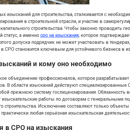
х изысканий для строительства, сталкивается с необход
гулирования в строительной отрасли, и участие в саморегу
капитального строительства. Чтобы законно проводить гео
 статус, а именно
сро на изыскания
, которое подтверждае
этого допуска подрядчик не может участвовать в тендерах
 в СРО становится ключевым для устойчивого бизнеса в и
зысканий и кому оно необходимо
ое объединение профессионалов, которое разрабатывает в
енов. В области изысканий действуют специализированные
собой прежнюю систему гослицензирования. Обязанность вс
изыскательские работы по договорам с генеральными под
го строительства. Исключение составляют только объекты
, практически любая серьёзная изыскательская деятельност
я в СРО на изыскания