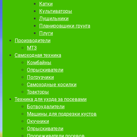
Катки
Культиваторы
Лущильники
Планировщики грунта
Плуги
Производители
МТЗ
Самоходная техника
Комбайны
Опрыскиватели
Погрузчики
Самоходные косилки
Тракторы
Техника для ухода за посевами
Ботвоудалители
Машины для подрезки кустов
Окучники
Опрыскиватели
Прореживатели посевов