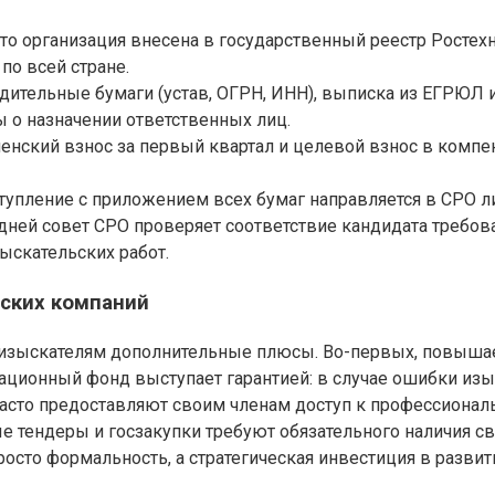
то организация внесена в государственный реестр Ростехн
по всей стране.
дительные бумаги (устав, ОГРН, ИНН), выписка из ЕГРЮЛ
 о назначении ответственных лиц.
членский взнос за первый квартал и целевой взнос в ком
тупление с приложением всех бумаг направляется в СРО ли
 дней совет СРО проверяет соответствие кандидата треб
ыскательских работ.
ских компаний
т изыскателям дополнительные плюсы. Во-первых, повышае
сационный фонд выступает гарантией: в случае ошибки из
 часто предоставляют своим членам доступ к профессион
е тендеры и госзакупки требуют обязательного наличия с
просто формальность, а стратегическая инвестиция в разв