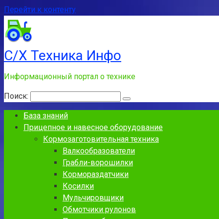
Перейти к контенту
С/Х Техника Инфо
Информационный портал о технике
Поиск:
База знаний
Прицепное и навесное оборудование
Кормозаготовительная техника
Валкообразователи
Грабли-ворошилки
Кормораздатчики
Косилки
Мульчировщики
Обмотчики рулонов