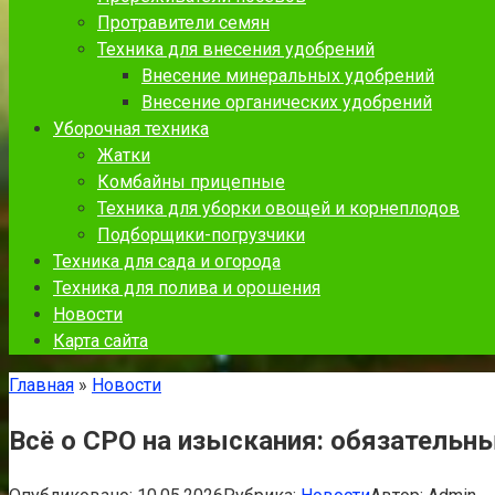
Протравители семян
Техника для внесения удобрений
Внесение минеральных удобрений
Внесение органических удобрений
Уборочная техника
Жатки
Комбайны прицепные
Техника для уборки овощей и корнеплодов
Подборщики-погрузчики
Техника для сада и огорода
Техника для полива и орошения
Новости
Карта сайта
Главная
»
Новости
Всё о СРО на изыскания: обязательны