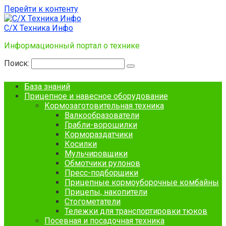
Перейти к контенту
С/Х Техника Инфо
Информационный портал о технике
Поиск:
База знаний
Прицепное и навесное оборудование
Кормозаготовительная техника
Валкообразователи
Грабли-ворошилки
Кормораздатчики
Косилки
Мульчировщики
Обмотчики рулонов
Пресс-подборщики
Прицепные кормоуборочные комбайны
Прицепы, накопители
Стогометатели
Тележки для транспортировки тюков
Посевная и посадочная техника