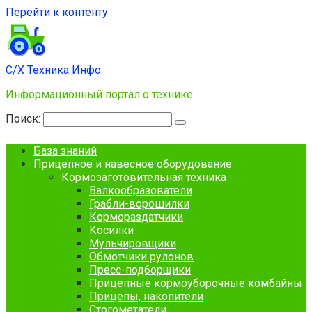
Перейти к контенту
С/Х Техника Инфо
Информационный портал о технике
Поиск:
База знаний
Прицепное и навесное оборудование
Кормозаготовительная техника
Валкообразователи
Грабли-ворошилки
Кормораздатчики
Косилки
Мульчировщики
Обмотчики рулонов
Пресс-подборщики
Прицепные кормоуборочные комбайны
Прицепы, накопители
Стогометатели