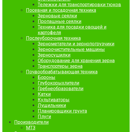
Тележки для транспортировки тюков
Посевная и посадочная техника
Зерновые сеялки
Пропашные сеялки
Техника для посадки овощей и
картофеля
Послеуборочная техника
Зернометатели и зернопогрузчики
Зерноочистительные машины
Зерносушилки
Оборудование для хранения зерна
Транспортеры зерна
Почвообрабатывающая техника
Бороны
Глубокорыхлители
Гребнеобразователи
Катки
Культиваторы
Лущильники
Планировщики грунта
Плуги
Производители
МТЗ