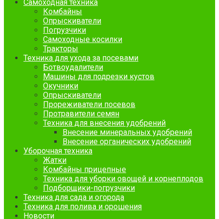
Самоходная техника
Комбайны
Опрыскиватели
Погрузчики
Самоходные косилки
Тракторы
Техника для ухода за посевами
Ботвоудалители
Машины для подрезки кустов
Окучники
Опрыскиватели
Прореживатели посевов
Протравители семян
Техника для внесения удобрений
Внесение минеральных удобрений
Внесение органических удобрений
Уборочная техника
Жатки
Комбайны прицепные
Техника для уборки овощей и корнеплодов
Подборщики-погрузчики
Техника для сада и огорода
Техника для полива и орошения
Новости