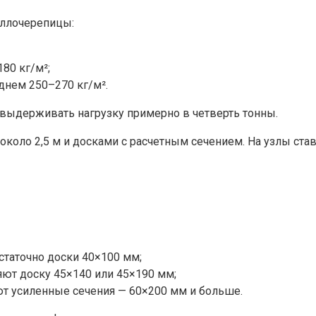
аллочерепицы:
80 кг/м²;
нем 250–270 кг/м².
выдерживать нагрузку примерно в четверть тонны.
коло 2,5 м и досками с расчетным сечением. На узлы ста
статочно доски 40×100 мм;
ют доску 45×140 или 45×190 мм;
ют усиленные сечения — 60×200 мм и больше.