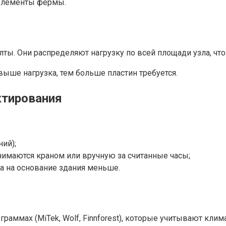
 элементы фермы.
ты. Они распределяют нагрузку по всей площади узла, чт
выше нагрузка, тем больше пластин требуется.
ктирования
ий);
имаются краном или вручную за считанные часы;
а на основание здания меньше.
раммах (MiTek, Wolf, Finnforest), которые учитывают кли