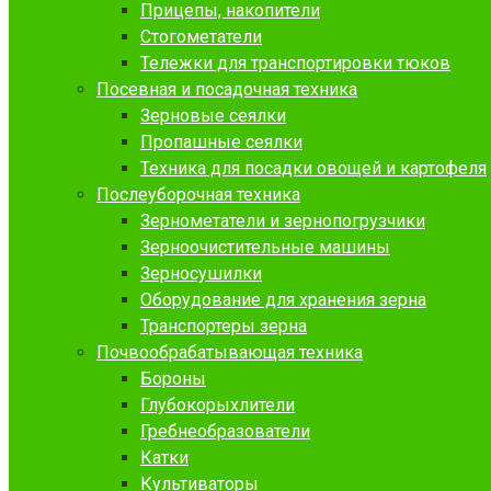
Прицепы, накопители
Стогометатели
Тележки для транспортировки тюков
Посевная и посадочная техника
Зерновые сеялки
Пропашные сеялки
Техника для посадки овощей и картофеля
Послеуборочная техника
Зернометатели и зернопогрузчики
Зерноочистительные машины
Зерносушилки
Оборудование для хранения зерна
Транспортеры зерна
Почвообрабатывающая техника
Бороны
Глубокорыхлители
Гребнеобразователи
Катки
Культиваторы