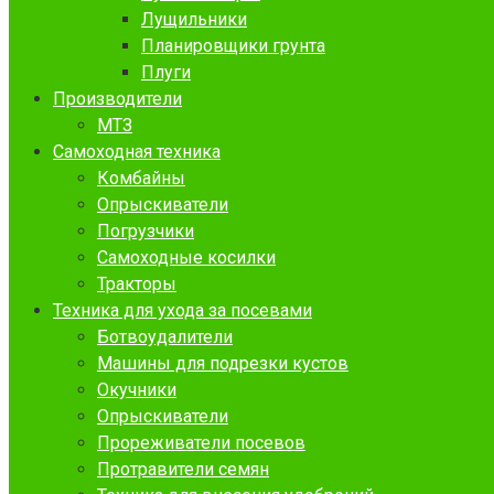
Лущильники
Планировщики грунта
Плуги
Производители
МТЗ
Самоходная техника
Комбайны
Опрыскиватели
Погрузчики
Самоходные косилки
Тракторы
Техника для ухода за посевами
Ботвоудалители
Машины для подрезки кустов
Окучники
Опрыскиватели
Прореживатели посевов
Протравители семян