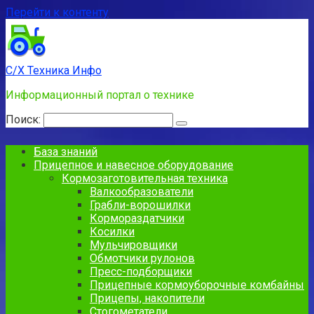
Перейти к контенту
С/Х Техника Инфо
Информационный портал о технике
Поиск:
База знаний
Прицепное и навесное оборудование
Кормозаготовительная техника
Валкообразователи
Грабли-ворошилки
Кормораздатчики
Косилки
Мульчировщики
Обмотчики рулонов
Пресс-подборщики
Прицепные кормоуборочные комбайны
Прицепы, накопители
Стогометатели