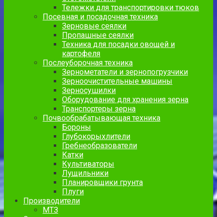
Тележки для транспортировки тюков
Посевная и посадочная техника
Зерновые сеялки
Пропашные сеялки
Техника для посадки овощей и
картофеля
Послеуборочная техника
Зернометатели и зернопогрузчики
Зерноочистительные машины
Зерносушилки
Оборудование для хранения зерна
Транспортеры зерна
Почвообрабатывающая техника
Бороны
Глубокорыхлители
Гребнеобразователи
Катки
Культиваторы
Лущильники
Планировщики грунта
Плуги
Производители
МТЗ