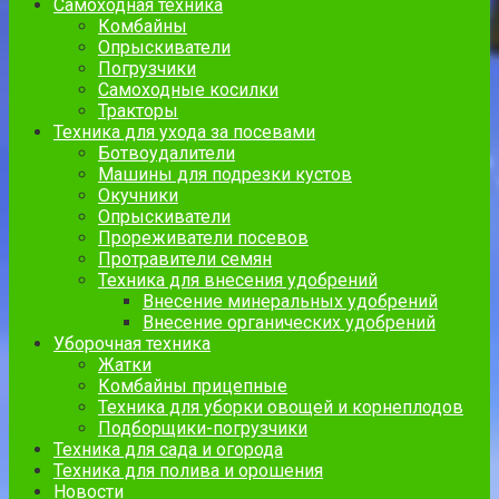
Самоходная техника
Комбайны
Опрыскиватели
Погрузчики
Самоходные косилки
Тракторы
Техника для ухода за посевами
Ботвоудалители
Машины для подрезки кустов
Окучники
Опрыскиватели
Прореживатели посевов
Протравители семян
Техника для внесения удобрений
Внесение минеральных удобрений
Внесение органических удобрений
Уборочная техника
Жатки
Комбайны прицепные
Техника для уборки овощей и корнеплодов
Подборщики-погрузчики
Техника для сада и огорода
Техника для полива и орошения
Новости