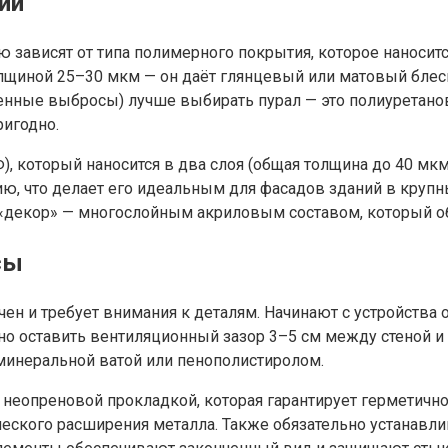
ий
 зависят от типа полимерного покрытия, которое наноси
лщиной 25–30 мкм — он даёт глянцевый или матовый блеск,
енные выбросы) лучше выбирать пурал — это полиуретан
ригодно.
 который наносится в два слоя (общая толщина до 40 мк
, что делает его идеальным для фасадов зданий в крупных
м «декор» — многослойным акриловым составом, который 
сы
ен и требует внимания к деталям. Начинают с устройства
о оставить вентиляционный зазор 3–5 см между стеной и 
 минеральной ватой или пенополистиролом.
неопреновой прокладкой, которая гарантирует герметичнос
ческого расширения металла. Также обязательно устанавл