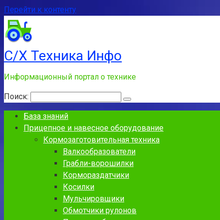
Перейти к контенту
С/Х Техника Инфо
Информационный портал о технике
Поиск:
База знаний
Прицепное и навесное оборудование
Кормозаготовительная техника
Валкообразователи
Грабли-ворошилки
Кормораздатчики
Косилки
Мульчировщики
Обмотчики рулонов