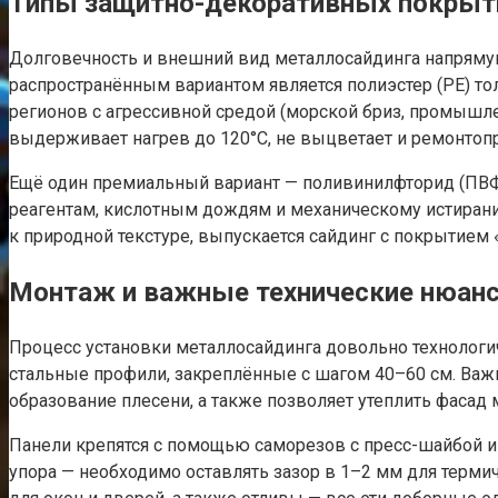
Типы защитно-декоративных покрыт
Долговечность и внешний вид металлосайдинга напрямую
распространённым вариантом является полиэстер (РЕ) то
регионов с агрессивной средой (морской бриз, промышл
выдерживает нагрев до 120°C, не выцветает и ремонтоп
Ещё один премиальный вариант — поливинилфторид (ПВФ),
реагентам, кислотным дождям и механическому истиранию
к природной текстуре, выпускается сайдинг с покрытие
Монтаж и важные технические нюан
Процесс установки металлосайдинга довольно технологич
стальные профили, закреплённые с шагом 40–60 см. Важн
образование плесени, а также позволяет утеплить фасад
Панели крепятся с помощью саморезов с пресс-шайбой и 
упора — необходимо оставлять зазор в 1–2 мм для терми