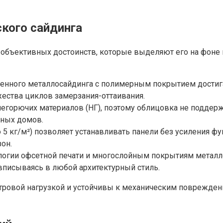
кого сайдинга
 объективных достоинств, которые выделяют его на фоне
нного металлосайдинга с полимерным покрытием достигает 
жества циклов замерзания-оттаивания.
 негорючих материалов (НГ), поэтому облицовка не поддер
нных домов.
 5 кг/м²) позволяет устанавливать панели без усиления фу
он.
логии офсетной печати и многослойным покрытиям металло
вписываясь в любой архитектурный стиль.
тровой нагрузкой и устойчивы к механическим поврежден