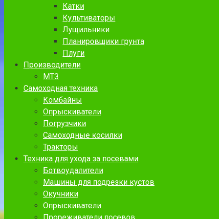
Катки
Культиваторы
Лущильники
Планировщики грунта
Плуги
Производители
МТЗ
Самоходная техника
Комбайны
Опрыскиватели
Погрузчики
Самоходные косилки
Тракторы
Техника для ухода за посевами
Ботвоудалители
Машины для подрезки кустов
Окучники
Опрыскиватели
Прореживатели посевов