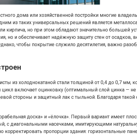
стного дома или хозяйственной постройки многие владель
дним из таких универсальных решений является металло
или кирпича, но при этом обладают значительно большей 
, но и обеспечивает надёжную защиту стен от осадков, ве
нако, чтобы покрытие служило десятилетия, важно разобр
строен
ты из холоднокатаной стали толщиной от 0,4 до 0,7 мм, 
цикл включает оцинковку (оптимальный слой цинка — не 
цевой стороны и защитный лак с тыльной. Благодаря тако
орабельная доска» и «ёлочка». Первый вариант имеет пло
тый, с диагональными насечками, имитирующими натуральн
о корректировать пропорции здания: горизонтальные пане