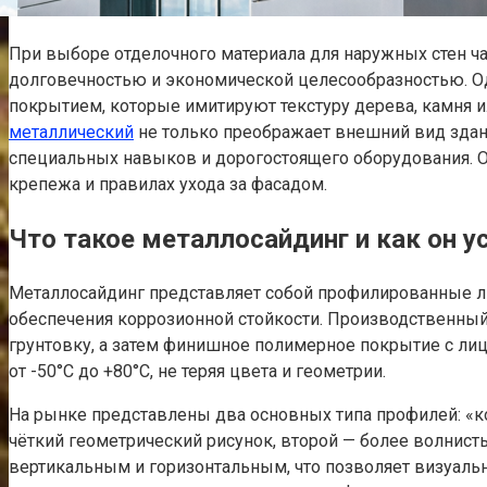
При выборе отделочного материала для наружных стен ча
долговечностью и экономической целесообразностью. О
покрытием, которые имитируют текстуру дерева, камня 
металлический
не только преображает внешний вид здания
специальных навыков и дорогостоящего оборудования. Од
крепежа и правилах ухода за фасадом.
Что такое металлосайдинг и как он у
Металлосайдинг представляет собой профилированные лис
обеспечения коррозионной стойкости. Производственный 
грунтовку, а затем финишное полимерное покрытие с ли
от -50°C до +80°C, не теряя цвета и геометрии.
На рынке представлены два основных типа профилей: «к
чёткий геометрический рисунок, второй — более волнис
вертикальным и горизонтальным, что позволяет визуальн