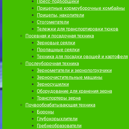
Пресс-подборщики
Прицепные кормоуборочные комбайны
Прицепы, накопители
Стогометатели
Тележки для транспортировки тюков
Посевная и посадочная техника
Зерновые сеялки
Пропашные сеялки
Техника для посадки овощей и картофеля
Послеуборочная техника
Зернометатели и зернопогрузчики
Зерноочистительные машины
Зерносушилки
Оборудование для хранения зерна
Транспортеры зерна
Почвообрабатывающая техника
Бороны
Глубокорыхлители
Гребнеобразователи