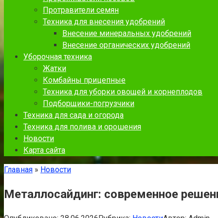
Протравители семян
Техника для внесения удобрений
Внесение минеральных удобрений
Внесение органических удобрений
Уборочная техника
Жатки
Комбайны прицепные
Техника для уборки овощей и корнеплодов
Подборщики-погрузчики
Техника для сада и огорода
Техника для полива и орошения
Новости
Карта сайта
Главная
»
Новости
Металлосайдинг: современное решен