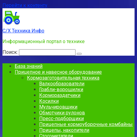
Перейти к контенту
С/Х Техника Инфо
Информационный портал о технике
Поиск:
База знаний
Прицепное и навесное оборудование
Кормозаготовительная техника
Валкообразователи
Грабли-ворошилки
Кормораздатчики
Косилки
Мульчировщики
Обмотчики рулонов
Пресс-подборщики
Прицепные кормоуборочные комбайны
Прицепы, накопители
Стогометатели