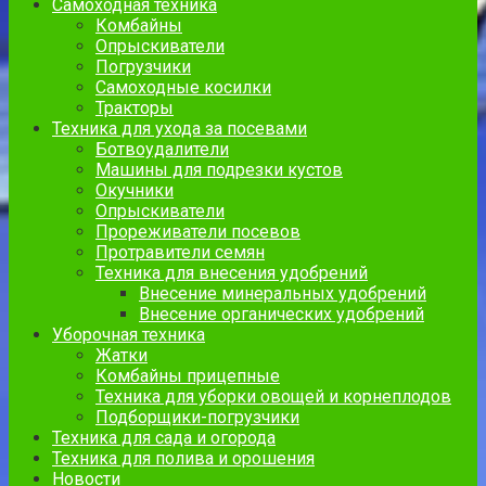
Самоходная техника
Комбайны
Опрыскиватели
Погрузчики
Самоходные косилки
Тракторы
Техника для ухода за посевами
Ботвоудалители
Машины для подрезки кустов
Окучники
Опрыскиватели
Прореживатели посевов
Протравители семян
Техника для внесения удобрений
Внесение минеральных удобрений
Внесение органических удобрений
Уборочная техника
Жатки
Комбайны прицепные
Техника для уборки овощей и корнеплодов
Подборщики-погрузчики
Техника для сада и огорода
Техника для полива и орошения
Новости