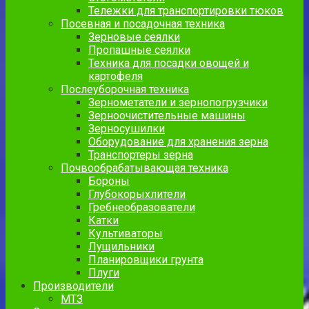
Тележки для транспортировки тюков
Посевная и посадочная техника
Зерновые сеялки
Пропашные сеялки
Техника для посадки овощей и
картофеля
Послеуборочная техника
Зернометатели и зернопогрузчики
Зерноочистительные машины
Зерносушилки
Оборудование для хранения зерна
Транспортеры зерна
Почвообрабатывающая техника
Бороны
Глубокорыхлители
Гребнеобразователи
Катки
Культиваторы
Лущильники
Планировщики грунта
Плуги
Производители
МТЗ