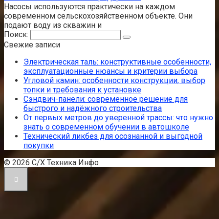
Насосы используются практически на каждом
современном сельскохозяйственном объекте. Они
подают воду из скважин и
Поиск:
Свежие записи
Электрическая таль: конструктивные особенности,
эксплуатационные нюансы и критерии выбора
Угловой камин: особенности конструкции, выбор
топки и требования к установке
Сэндвич-панели: современное решение для
быстрого и надёжного строительства
От первых метров до уверенной трассы: что нужно
знать о современном обучении в автошколе
Технический ликбез для осознанной и выгодной
покупки
© 2026 С/Х Техника Инфо