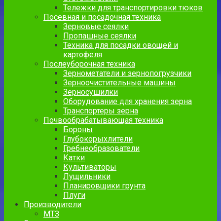
Тележки для транспортировки тюков
Посевная и посадочная техника
Зерновые сеялки
Пропашные сеялки
Техника для посадки овощей и
картофеля
Послеуборочная техника
Зернометатели и зернопогрузчики
Зерноочистительные машины
Зерносушилки
Оборудование для хранения зерна
Транспортеры зерна
Почвообрабатывающая техника
Бороны
Глубокорыхлители
Гребнеобразователи
Катки
Культиваторы
Лущильники
Планировщики грунта
Плуги
Производители
МТЗ