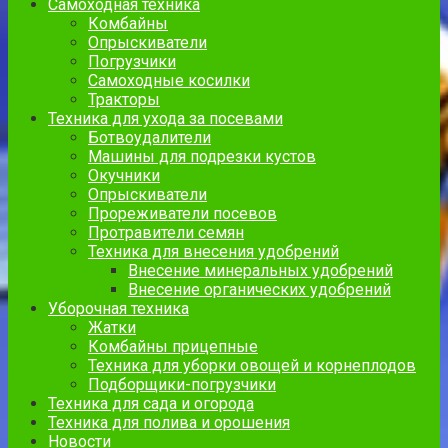
Самоходная техника
Комбайны
Опрыскиватели
Погрузчики
Самоходные косилки
Тракторы
Техника для ухода за посевами
Ботвоудалители
Машины для подрезки кустов
Окучники
Опрыскиватели
Прореживатели посевов
Протравители семян
Техника для внесения удобрений
Внесение минеральных удобрений
Внесение органических удобрений
Уборочная техника
Жатки
Комбайны прицепные
Техника для уборки овощей и корнеплодов
Подборщики-погрузчики
Техника для сада и огорода
Техника для полива и орошения
Новости