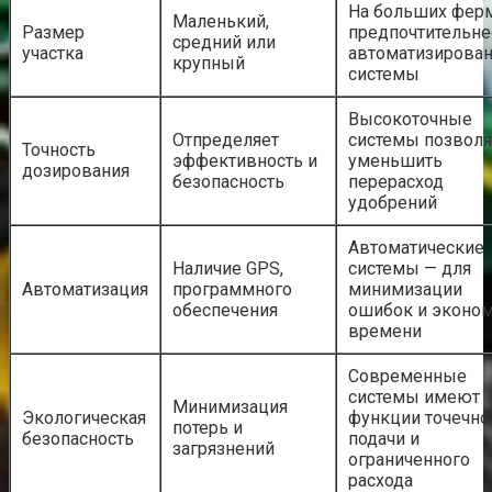
На больших фер
Маленький,
Размер
предпочтительне
средний или
участка
автоматизирова
крупный
системы
Высокоточные
Отпределяет
системы позвол
Точность
эффективность и
уменьшить
дозирования
безопасность
перерасход
удобрений
Автоматические
Наличие GPS,
системы — для
Автоматизация
программного
минимизации
обеспечения
ошибок и эконо
времени
Современные
системы имеют
Минимизация
Экологическая
функции точечно
потерь и
безопасность
подачи и
загрязнений
ограниченного
расхода