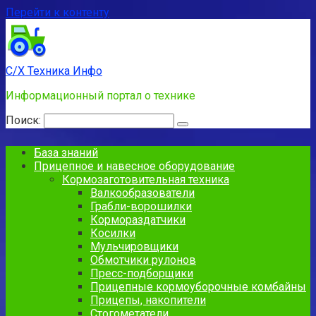
Перейти к контенту
С/Х Техника Инфо
Информационный портал о технике
Поиск:
База знаний
Прицепное и навесное оборудование
Кормозаготовительная техника
Валкообразователи
Грабли-ворошилки
Кормораздатчики
Косилки
Мульчировщики
Обмотчики рулонов
Пресс-подборщики
Прицепные кормоуборочные комбайны
Прицепы, накопители
Стогометатели