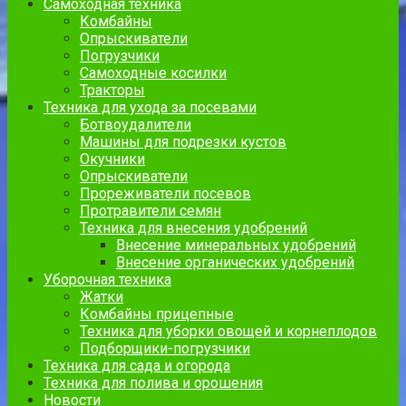
Самоходная техника
Комбайны
Опрыскиватели
Погрузчики
Самоходные косилки
Тракторы
Техника для ухода за посевами
Ботвоудалители
Машины для подрезки кустов
Окучники
Опрыскиватели
Прореживатели посевов
Протравители семян
Техника для внесения удобрений
Внесение минеральных удобрений
Внесение органических удобрений
Уборочная техника
Жатки
Комбайны прицепные
Техника для уборки овощей и корнеплодов
Подборщики-погрузчики
Техника для сада и огорода
Техника для полива и орошения
Новости