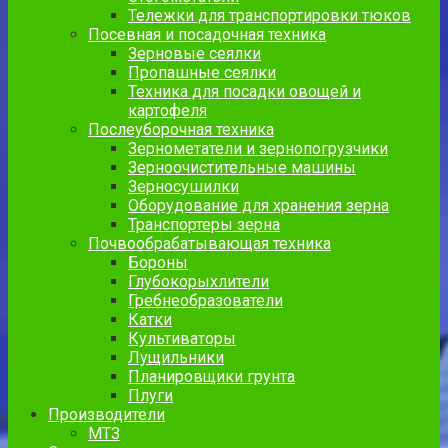
Тележки для транспортировки тюков
Посевная и посадочная техника
Зерновые сеялки
Пропашные сеялки
Техника для посадки овощей и
картофеля
Послеуборочная техника
Зернометатели и зернопогрузчики
Зерноочистительные машины
Зерносушилки
Оборудование для хранения зерна
Транспортеры зерна
Почвообрабатывающая техника
Бороны
Глубокорыхлители
Гребнеобразователи
Катки
Культиваторы
Лущильники
Планировщики грунта
Плуги
Производители
МТЗ