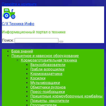
Перейти к контенту
С/Х Техника Инфо
Информационный портал о технике
Поиск:
База знаний
Прицепное и навесное оборудование
Кормозаготовительная техника
Валкообразователи
Грабли-ворошилки
Кормораздатчики
Косилки
Мульчировщики
Обмотчики рулонов
Пресс-подборщики
Прицепные кормоуборочные комбайны
Прицепы, накопители
Стогометатели