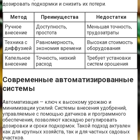
дозировать подкормки и снизить их потери.
Метод
Преимущества
Недостатки
Ручное
Доступность,
Меньшая точность,
внесение
простота
трудозатраты
Техника с
Равномерность,
Высокая стоимость
диффузией
экономия времени
оборудования
Капельное
Точность, низкий
Требует установки
внесение
расход
систем орошения
Современные автоматизированные
системы
Автоматизация — ключ к высокому урожаю и
минимизации усилий. Системы внесения удобрений,
управляемые с помощью датчиков и программного
обеспечения, позволяют каскадно регулировать
дозировки и сроки подкормок. Такой подход актуален
как для крупных хозяйств, так и для частных садовых
участков.