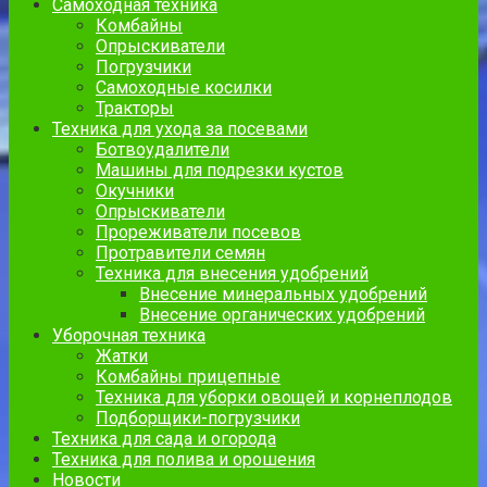
Самоходная техника
Комбайны
Опрыскиватели
Погрузчики
Самоходные косилки
Тракторы
Техника для ухода за посевами
Ботвоудалители
Машины для подрезки кустов
Окучники
Опрыскиватели
Прореживатели посевов
Протравители семян
Техника для внесения удобрений
Внесение минеральных удобрений
Внесение органических удобрений
Уборочная техника
Жатки
Комбайны прицепные
Техника для уборки овощей и корнеплодов
Подборщики-погрузчики
Техника для сада и огорода
Техника для полива и орошения
Новости