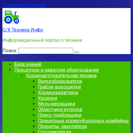
Перейти к контенту
С/Х Техника Инфо
Информационный портал о технике
Поиск:
База знаний
Прицепное и навесное оборудование
Кормозаготовительная техника
Валкообразователи
Грабли-ворошилки
Кормораздатчики
Косилки
Мульчировщики
Обмотчики рулонов
Пресс-подборщики
Прицепные кормоуборочные комбайны
Прицепы, накопители
Стогометатели