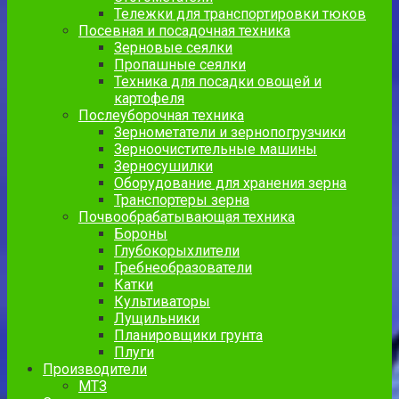
Тележки для транспортировки тюков
Посевная и посадочная техника
Зерновые сеялки
Пропашные сеялки
Техника для посадки овощей и
картофеля
Послеуборочная техника
Зернометатели и зернопогрузчики
Зерноочистительные машины
Зерносушилки
Оборудование для хранения зерна
Транспортеры зерна
Почвообрабатывающая техника
Бороны
Глубокорыхлители
Гребнеобразователи
Катки
Культиваторы
Лущильники
Планировщики грунта
Плуги
Производители
МТЗ