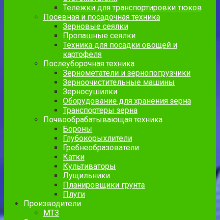
Тележки для транспортировки тюков
Посевная и посадочная техника
Зерновые сеялки
Пропашные сеялки
Техника для посадки овощей и
картофеля
Послеуборочная техника
Зернометатели и зернопогрузчики
Зерноочистительные машины
Зерносушилки
Оборудование для хранения зерна
Транспортеры зерна
Почвообрабатывающая техника
Бороны
Глубокорыхлители
Гребнеобразователи
Катки
Культиваторы
Лущильники
Планировщики грунта
Плуги
Производители
МТЗ