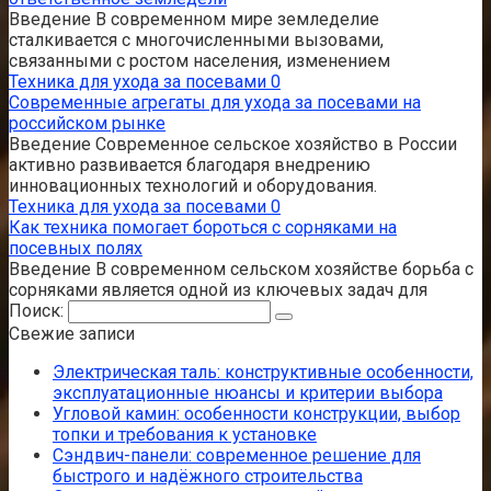
Введение В современном мире земледелие
сталкивается с многочисленными вызовами,
связанными с ростом населения, изменением
Техника для ухода за посевами
0
Современные агрегаты для ухода за посевами на
российском рынке
Введение Современное сельское хозяйство в России
активно развивается благодаря внедрению
инновационных технологий и оборудования.
Техника для ухода за посевами
0
Как техника помогает бороться с сорняками на
посевных полях
Введение В современном сельском хозяйстве борьба с
сорняками является одной из ключевых задач для
Поиск:
Свежие записи
Электрическая таль: конструктивные особенности,
эксплуатационные нюансы и критерии выбора
Угловой камин: особенности конструкции, выбор
топки и требования к установке
Сэндвич-панели: современное решение для
быстрого и надёжного строительства