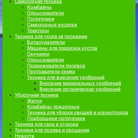
Самоходная техника
Комбайны
Опрыскиватели
Погрузчики
Самоходные косилки
Тракторы
Техника для ухода за посевами
Ботвоудалители
Машины для подрезки кустов
Окучники
Опрыскиватели
Прореживатели посевов
Протравители семян
Техника для внесения удобрений
Внесение минеральных удобрений
Внесение органических удобрений
Уборочная техника
Жатки
Комбайны прицепные
Техника для уборки овощей и корнеплодов
Подборщики-погрузчики
Техника для сада и огорода
Техника для полива и орошения
Новости