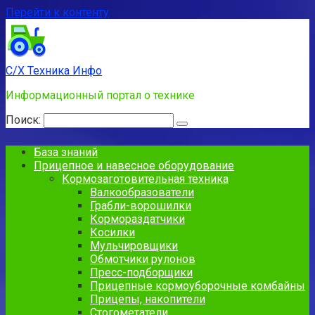
Перейти к контенту
С/Х Техника Инфо
Информационный портал о технике
Поиск:
База знаний
Прицепное и навесное оборудование
Кормозаготовительная техника
Валкообразователи
Грабли-ворошилки
Кормораздатчики
Косилки
Мульчировщики
Обмотчики рулонов
Пресс-подборщики
Прицепные кормоуборочные комбайны
Прицепы, накопители
Стогометатели