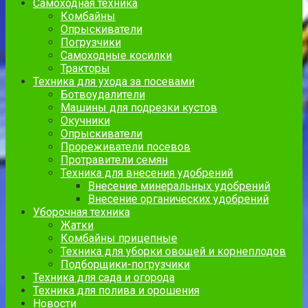
Самоходная техника
Комбайны
Опрыскиватели
Погрузчики
Самоходные косилки
Тракторы
Техника для ухода за посевами
Ботвоудалители
Машины для подрезки кустов
Окучники
Опрыскиватели
Прореживатели посевов
Протравители семян
Техника для внесения удобрений
Внесение минеральных удобрений
Внесение органических удобрений
Уборочная техника
Жатки
Комбайны прицепные
Техника для уборки овощей и корнеплодов
Подборщики-погрузчики
Техника для сада и огорода
Техника для полива и орошения
Новости