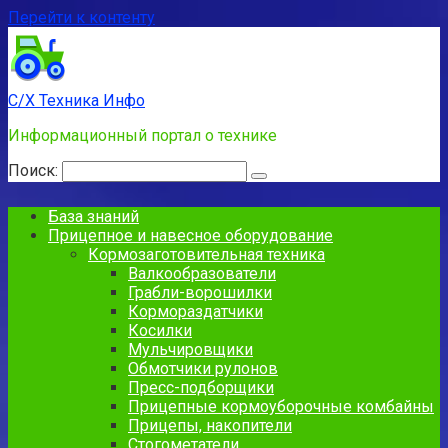
Перейти к контенту
С/Х Техника Инфо
Информационный портал о технике
Поиск:
База знаний
Прицепное и навесное оборудование
Кормозаготовительная техника
Валкообразователи
Грабли-ворошилки
Кормораздатчики
Косилки
Мульчировщики
Обмотчики рулонов
Пресс-подборщики
Прицепные кормоуборочные комбайны
Прицепы, накопители
Стогометатели