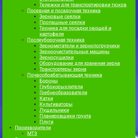
Тележки для транспортировки тюков
Посевная и посадочная техника
Зерновые сеялки
Пропашные сеялки
Техника для посадки овощей и
картофеля
Послеуборочная техника
Зернометатели и зернопогрузчики
Зерноочистительные машины
Зерносушилки
Оборудование для хранения зерна
Транспортеры зерна
Почвообрабатывающая техника
Бороны
Глубокорыхлители
Гребнеобразователи
Катки
Культиваторы
Лущильники
Планировщики грунта
Плуги
Производители
МТЗ