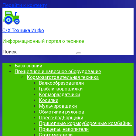
Перейти к контенту
С/Х Техника Инфо
Информационный портал о технике
Поиск:
База знаний
Прицепное и навесное оборудование
Кормозаготовительная техника
Валкообразователи
Грабли-ворошилки
Кормораздатчики
Косилки
Мульчировщики
Обмотчики рулонов
Пресс-подборщики
Прицепные кормоуборочные комбайны
Прицепы, накопители
Стогометатели