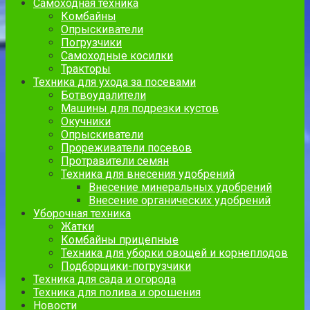
Самоходная техника
Комбайны
Опрыскиватели
Погрузчики
Самоходные косилки
Тракторы
Техника для ухода за посевами
Ботвоудалители
Машины для подрезки кустов
Окучники
Опрыскиватели
Прореживатели посевов
Протравители семян
Техника для внесения удобрений
Внесение минеральных удобрений
Внесение органических удобрений
Уборочная техника
Жатки
Комбайны прицепные
Техника для уборки овощей и корнеплодов
Подборщики-погрузчики
Техника для сада и огорода
Техника для полива и орошения
Новости