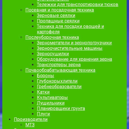
Тележки для транспортировки тюков
Посевная и посадочная техника
Зерновые сеялки
Пропашные сеялки
Техника для посадки овощей и
картофеля
Послеуборочная техника
Зернометатели и зернопогрузчики
Зерноочистительные машины
Зерносушилки
Оборудование для хранения зерна
Транспортеры зерна
Почвообрабатывающая техника
Бороны
Глубокорыхлители
Гребнеобразователи
Катки
Культиваторы
Лущильники
Планировщики грунта
Плуги
Производители
МТЗ