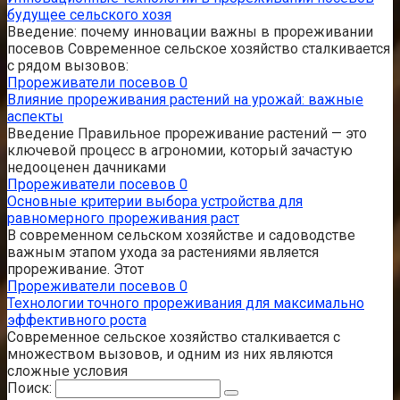
будущее сельского хозя
Введение: почему инновации важны в прореживании
посевов Современное сельское хозяйство сталкивается
с рядом вызовов:
Прореживатели посевов
0
Влияние прореживания растений на урожай: важные
аспекты
Введение Правильное прореживание растений — это
ключевой процесс в агрономии, который зачастую
недооценен дачниками
Прореживатели посевов
0
Основные критерии выбора устройства для
равномерного прореживания раст
В современном сельском хозяйстве и садоводстве
важным этапом ухода за растениями является
прореживание. Этот
Прореживатели посевов
0
Технологии точного прореживания для максимально
эффективного роста
Современное сельское хозяйство сталкивается с
множеством вызовов, и одним из них являются
сложные условия
Поиск: