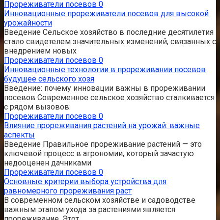
Прореживатели посевов
0
Инновационные прореживатели посевов для высокой
урожайности
Введение Сельское хозяйство в последние десятилетия
стало свидетелем значительных изменений, связанных с
внедрением новых
Прореживатели посевов
0
Инновационные технологии в прореживании посевов
будущее сельского хозя
Введение: почему инновации важны в прореживании
посевов Современное сельское хозяйство сталкивается
с рядом вызовов:
Прореживатели посевов
0
Влияние прореживания растений на урожай: важные
аспекты
Введение Правильное прореживание растений — это
ключевой процесс в агрономии, который зачастую
недооценен дачниками
Прореживатели посевов
0
Основные критерии выбора устройства для
равномерного прореживания раст
В современном сельском хозяйстве и садоводстве
важным этапом ухода за растениями является
прореживание. Этот