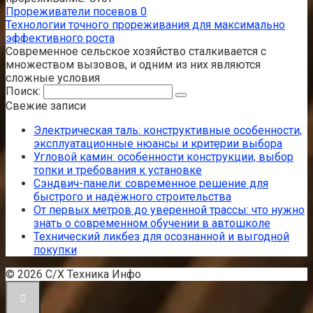
Прореживатели посевов
0
Технологии точного прореживания для максимально
эффективного роста
Современное сельское хозяйство сталкивается с
множеством вызовов, и одним из них являются
сложные условия
Поиск:
Свежие записи
Электрическая таль: конструктивные особенности,
эксплуатационные нюансы и критерии выбора
Угловой камин: особенности конструкции, выбор
топки и требования к установке
Сэндвич-панели: современное решение для
быстрого и надёжного строительства
От первых метров до уверенной трассы: что нужно
знать о современном обучении в автошколе
Технический ликбез для осознанной и выгодной
покупки
© 2026 С/Х Техника Инфо