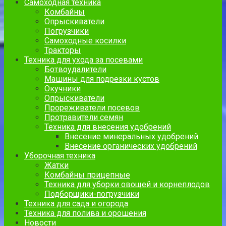
Самоходная техника
Комбайны
Опрыскиватели
Погрузчики
Самоходные косилки
Тракторы
Техника для ухода за посевами
Ботвоудалители
Машины для подрезки кустов
Окучники
Опрыскиватели
Прореживатели посевов
Протравители семян
Техника для внесения удобрений
Внесение минеральных удобрений
Внесение органических удобрений
Уборочная техника
Жатки
Комбайны прицепные
Техника для уборки овощей и корнеплодов
Подборщики-погрузчики
Техника для сада и огорода
Техника для полива и орошения
Новости