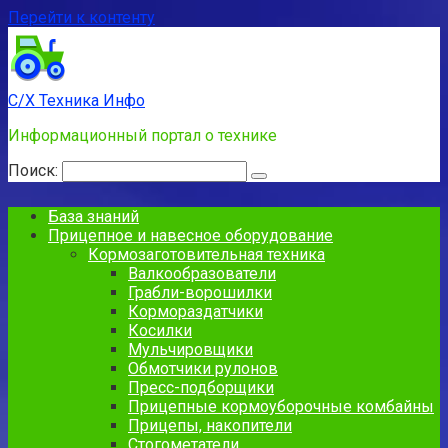
Перейти к контенту
С/Х Техника Инфо
Информационный портал о технике
Поиск:
База знаний
Прицепное и навесное оборудование
Кормозаготовительная техника
Валкообразователи
Грабли-ворошилки
Кормораздатчики
Косилки
Мульчировщики
Обмотчики рулонов
Пресс-подборщики
Прицепные кормоуборочные комбайны
Прицепы, накопители
Стогометатели