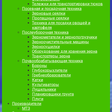
Тележки для транспортировки тюков
Посевная и посадочная техника
Зерновые сеялки
Пропашные сеялки
Техника для посадки овощей и
картофеля
Послеуборочная техника
Зернометатели и зернопогрузчики
Зерноочистительные машины
Зерносушилки
Оборудование для хранения зерна
Транспортеры зерна
Почвообрабатывающая техника
Бороны
Глубокорыхлители
Гребнеобразователи
Катки
Культиваторы
Лущильники
Планировщики грунта
Плуги
Производители
МТЗ