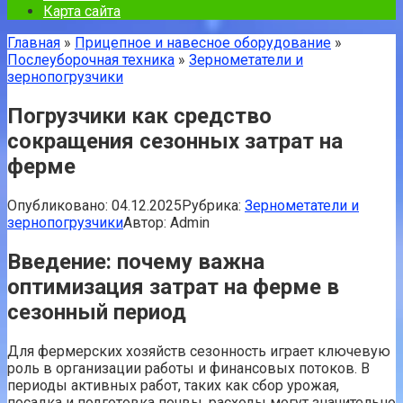
Карта сайта
Главная
»
Прицепное и навесное оборудование
»
Послеуборочная техника
»
Зернометатели и
зернопогрузчики
Погрузчики как средство
сокращения сезонных затрат на
ферме
Опубликовано:
04.12.2025
Рубрика:
Зернометатели и
зернопогрузчики
Автор:
Admin
Введение: почему важна
оптимизация затрат на ферме в
сезонный период
Для фермерских хозяйств сезонность играет ключевую
роль в организации работы и финансовых потоков. В
периоды активных работ, таких как сбор урожая,
посадка и подготовка почвы, расходы могут значительно