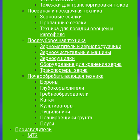
Тележки для транспортировки тюков
Посевная и посадочная техника
Зерновые сеялки
Пропашные сеялки
Техника для посадки овощей и
картофеля
Послеуборочная техника
Зернометатели и зернопогрузчики
Зерноочистительные машины
Зерносушилки
Оборудование для хранения зерна
Транспортеры зерна
Почвообрабатывающая техника
Бороны
Глубокорыхлители
Гребнеобразователи
Катки
Культиваторы
Лущильники
Планировщики грунта
Плуги
Производители
МТЗ