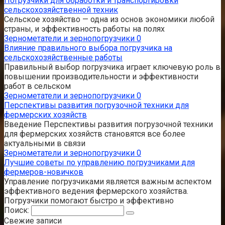
Погрузчики для обработки и транспортировки
сельскохозяйственной техник
Сельское хозяйство — одна из основ экономики любой
страны, и эффективность работы на полях
Зернометатели и зернопогрузчики
0
Влияние правильного выбора погрузчика на
сельскохозяйственные работы
Правильный выбор погрузчика играет ключевую роль в
повышении производительности и эффективности
работ в сельском
Зернометатели и зернопогрузчики
0
Перспективы развития погрузочной техники для
фермерских хозяйств
Введение Перспективы развития погрузочной техники
для фермерских хозяйств становятся все более
актуальными в связи
Зернометатели и зернопогрузчики
0
Лучшие советы по управлению погрузчиками для
фермеров-новичков
Управление погрузчиками является важным аспектом
эффективного ведения фермерского хозяйства.
Погрузчики помогают быстро и эффективно
Поиск:
Свежие записи