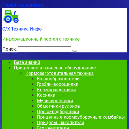
Перейти к контенту
С/Х Техника Инфо
Информационный портал о технике
Поиск:
База знаний
Прицепное и навесное оборудование
Кормозаготовительная техника
Валкообразователи
Грабли-ворошилки
Кормораздатчики
Косилки
Мульчировщики
Обмотчики рулонов
Пресс-подборщики
Прицепные кормоуборочные комбайны
Прицепы, накопители
Стогометатели