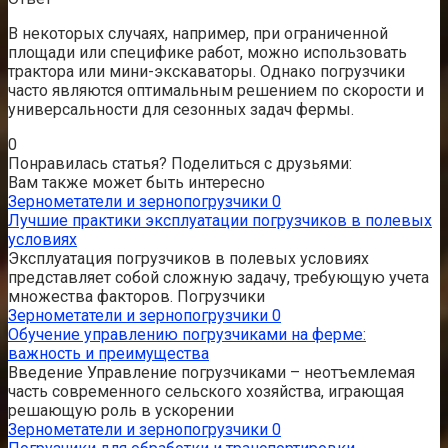
В некоторых случаях, например, при ограниченной
площади или специфике работ, можно использовать
трактора или мини-экскаваторы. Однако погрузчики
часто являются оптимальным решением по скорости и
универсальности для сезонных задач фермы.
0
Понравилась статья? Поделиться с друзьями:
Вам также может быть интересно
Зернометатели и зернопогрузчики
0
Лучшие практики эксплуатации погрузчиков в полевых
условиях
Эксплуатация погрузчиков в полевых условиях
представляет собой сложную задачу, требующую учета
множества факторов. Погрузчики
Зернометатели и зернопогрузчики
0
Обучение управлению погрузчиками на ферме:
важность и преимущества
Введение Управление погрузчиками – неотъемлемая
часть современного сельского хозяйства, играющая
решающую роль в ускорении
Зернометатели и зернопогрузчики
0