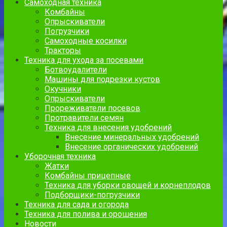
Самоходная техника
Комбайны
Опрыскиватели
Погрузчики
Самоходные косилки
Тракторы
Техника для ухода за посевами
Ботвоудалители
Машины для подрезки кустов
Окучники
Опрыскиватели
Прореживатели посевов
Протравители семян
Техника для внесения удобрений
Внесение минеральных удобрений
Внесение органических удобрений
Уборочная техника
Жатки
Комбайны прицепные
Техника для уборки овощей и корнеплодов
Подборщики-погрузчики
Техника для сада и огорода
Техника для полива и орошения
Новости