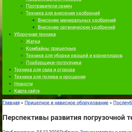
Протравители семян
Техника для внесения удобрений
Внесение минеральных удобрений
Внесение органических удобрений
Уборочная техника
Жатки
Комбайны прицепные
Техника для уборки овощей и корнеплодов
Подборщики-погрузчики
Техника для сада и огорода
Техника для полива и орошения
Новости
Карта сайта
Главная
»
Прицепное и навесное оборудование
»
Послеуб
Перспективы развития погрузочной т