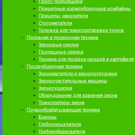
Пресс-подборщики
Прицепные кормоуборочные комбайны
Прицепы, накопители
Стогометатели
Тележки для транспортировки тюков
Посевная и посадочная техника
Зерновые сеялки
Пропашные сеялки
Техника для посадки овощей и картофеля
Послеуборочная техника
Зернометатели и зернопогрузчики
Зерноочистительные машины
Зерносушилки
Оборудование для хранения зерна
Транспортеры зерна
Почвообрабатывающая техника
Бороны
Глубокорыхлители
Гребнеобразователи