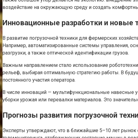
воздействие на окружающую среду и создать комфортные
Инновационные разработки и новые 
В развитие погрузочной техники для фермерских хозяйс
Например, автоматизированные системы управления, осн
разгрузки, а также оптической идентификации грузов.
Важным направлением стало использование робототехник
рельеф, выбирая оптимальную стратегию работы. В буд
постоянного участия оператора.
В числе инноваций — мультифункциональные навесные ус
уборки урожая или перевалки материалов. Это значител
Прогнозы развития погрузочной техн
Эксперты утверждают, что в ближайшие 5–10 лет рынок 
телемониторинга, отображающих состояние машин в реал