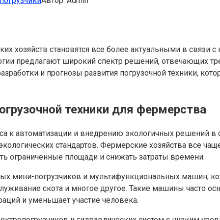
опогрузчики
Автор:
Admin
ких хозяйств становятся все более актуальными в связи
огии предлагают широкий спектр решений, отвечающих тре
зработки и прогнозы развития погрузочной техники, кото
огрузочной техники для фермерства
са к автоматизации и внедрению экологичных решений в с
экологических стандартов. Фермерские хозяйства все ча
ть ограниченные площади и снижать затраты времени.
ных мини-погрузчиков и мультифункциональных машин, кот
бслуживание скота и многое другое. Такие машины часто 
раций и уменьшает участие человека.
лектропогрузчиков и гидравлических систем с низким уро