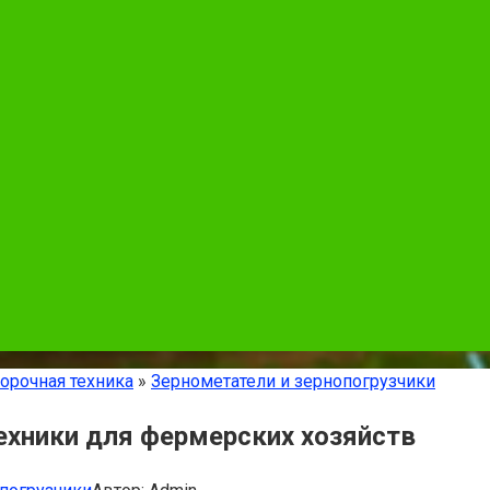
орочная техника
»
Зернометатели и зернопогрузчики
ехники для фермерских хозяйств