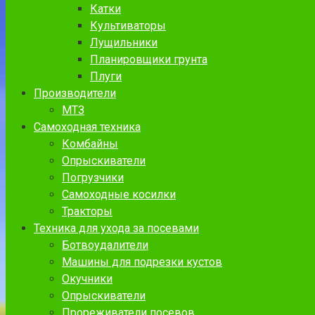
Катки
Культиваторы
Лущильники
Планировщики грунта
Плуги
Производители
МТЗ
Самоходная техника
Комбайны
Опрыскиватели
Погрузчики
Самоходные косилки
Тракторы
Техника для ухода за посевами
Ботвоудалители
Машины для подрезки кустов
Окучники
Опрыскиватели
Прореживатели посевов