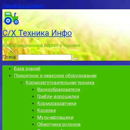
Перейти к контенту
С/Х Техника Инфо
Информационный портал о технике
Поиск:
База знаний
Прицепное и навесное оборудование
Кормозаготовительная техника
Валкообразователи
Грабли-ворошилки
Кормораздатчики
Косилки
Мульчировщики
Обмотчики рулонов