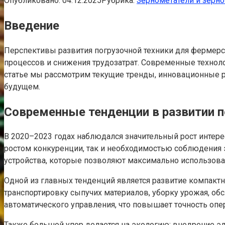
Опубликовано:
04.12.2025
Рубрика:
Зернометатели и зерн
Введение
Перспективы развития погрузочной техники для фермерс
процессов и снижения трудозатрат. Современные технол
статье мы рассмотрим текущие тренды, инновационные ра
будущем.
Современные тенденции в развитии п
В 2020–2023 годах наблюдался значительный рост интере
ростом конкуренции, так и необходимостью соблюдения 
устройства, которые позволяют максимально использова
Одной из главных тенденций является развитие компакт
транспортировку сыпучих материалов, уборку урожая, о
автоматического управления, что повышает точность опе
Также большой упор делается на экологию: внедрение э