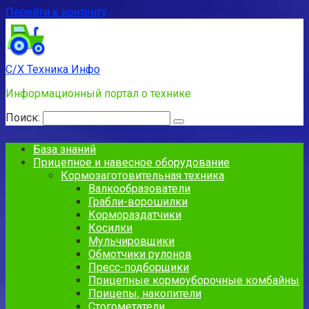
Перейти к контенту
С/Х Техника Инфо
Информационный портал о технике
Поиск:
База знаний
Прицепное и навесное оборудование
Кормозаготовительная техника
Валкообразователи
Грабли-ворошилки
Кормораздатчики
Косилки
Мульчировщики
Обмотчики рулонов
Пресс-подборщики
Прицепные кормоуборочные комбайны
Прицепы, накопители
Стогометатели