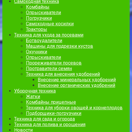
Самоходная техника
Комбайны
Опрыскиватели
Погрузчики
Самоходные косилки
Тракторы
Техника для ухода за посевами
Ботвоудалители
Машины для подрезки кустов
Окучники
Опрыскиватели
Прореживатели посевов
Протравители семян
Техника для внесения удобрений
Внесение минеральных удобрений
Внесение органических удобрений
Уборочная техника
Жатки
Комбайны прицепные
Техника для уборки овощей и корнеплодов
Подборщики-погрузчики
Техника для сада и огорода
Техника для полива и орошения
Новости