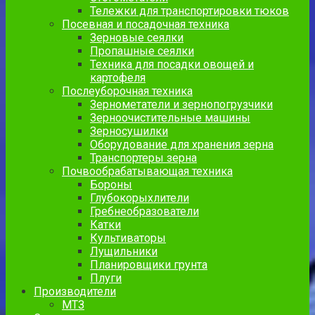
Тележки для транспортировки тюков
Посевная и посадочная техника
Зерновые сеялки
Пропашные сеялки
Техника для посадки овощей и
картофеля
Послеуборочная техника
Зернометатели и зернопогрузчики
Зерноочистительные машины
Зерносушилки
Оборудование для хранения зерна
Транспортеры зерна
Почвообрабатывающая техника
Бороны
Глубокорыхлители
Гребнеобразователи
Катки
Культиваторы
Лущильники
Планировщики грунта
Плуги
Производители
МТЗ