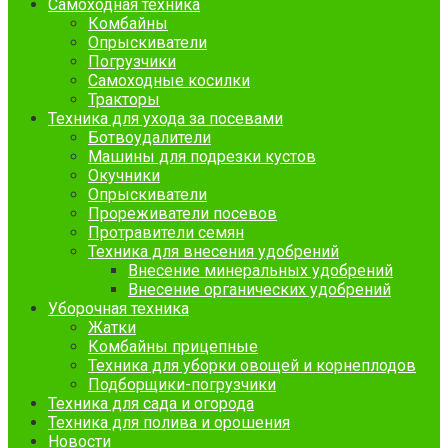
Самоходная техника
Комбайны
Опрыскиватели
Погрузчики
Самоходные косилки
Тракторы
Техника для ухода за посевами
Ботвоудалители
Машины для подрезки кустов
Окучники
Опрыскиватели
Прореживатели посевов
Протравители семян
Техника для внесения удобрений
Внесение минеральных удобрений
Внесение органических удобрений
Уборочная техника
Жатки
Комбайны прицепные
Техника для уборки овощей и корнеплодов
Подборщики-погрузчики
Техника для сада и огорода
Техника для полива и орошения
Новости