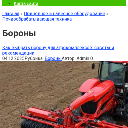
Карта сайта
Главная
»
Прицепное и навесное оборудование
»
Почвообрабатывающая техника
Бороны
Как выбрать борону для агрокомплексов: советы и
рекомендации
04.12.2025
Рубрика:
Бороны
Автор:
Admin
0