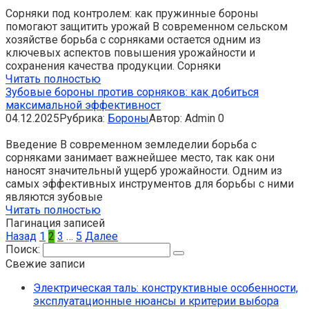
Сорняки под контролем: как пружинные бороны
помогают защитить урожай В современном сельском
хозяйстве борьба с сорняками остается одним из
ключевых аспектов повышения урожайности и
сохранения качества продукции. Сорняки
Читать полностью
Зубовые бороны против сорняков: как добиться
максимальной эффективност
04.12.2025
Рубрика:
Бороны
Автор:
Admin
0
Введение В современном земледелии борьба с
сорняками занимает важнейшее место, так как они
наносят значительный ущерб урожайности. Одним из
самых эффективных инструментов для борьбы с ними
являются зубовые
Читать полностью
Пагинация записей
Назад
1
2
3
…
5
Далее
Поиск:
Свежие записи
Электрическая таль: конструктивные особенности,
эксплуатационные нюансы и критерии выбора