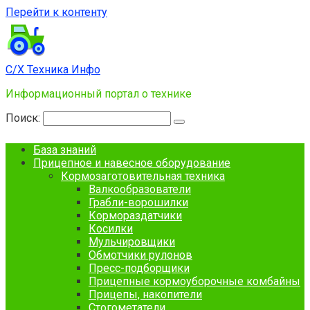
Перейти к контенту
С/Х Техника Инфо
Информационный портал о технике
Поиск:
База знаний
Прицепное и навесное оборудование
Кормозаготовительная техника
Валкообразователи
Грабли-ворошилки
Кормораздатчики
Косилки
Мульчировщики
Обмотчики рулонов
Пресс-подборщики
Прицепные кормоуборочные комбайны
Прицепы, накопители
Стогометатели