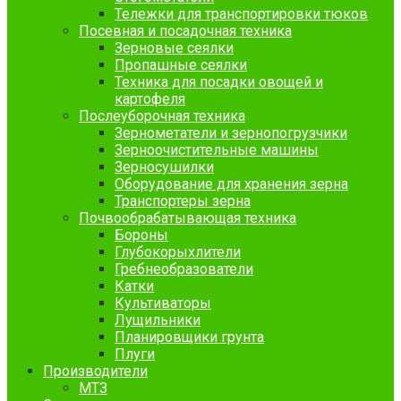
Тележки для транспортировки тюков
Посевная и посадочная техника
Зерновые сеялки
Пропашные сеялки
Техника для посадки овощей и
картофеля
Послеуборочная техника
Зернометатели и зернопогрузчики
Зерноочистительные машины
Зерносушилки
Оборудование для хранения зерна
Транспортеры зерна
Почвообрабатывающая техника
Бороны
Глубокорыхлители
Гребнеобразователи
Катки
Культиваторы
Лущильники
Планировщики грунта
Плуги
Производители
МТЗ