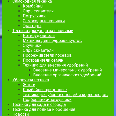
Самоходная техника
Комбайны
Опрыскиватели
Погрузчики
Самоходные косилки
Тракторы
Техника для ухода за посевами
Ботвоудалители
Машины для подрезки кустов
Окучники
Опрыскиватели
Прореживатели посевов
Протравители семян
Техника для внесения удобрений
Внесение минеральных удобрений
Внесение органических удобрений
Уборочная техника
Жатки
Комбайны прицепные
Техника для уборки овощей и корнеплодов
Подборщики-погрузчики
Техника для сада и огорода
Техника для полива и орошения
Новости