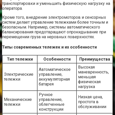
транспортировки и уменьшить физическую нагрузку на
оператора.
Кроме того, внедрение электромоторов и сенсорных
систем делает управление тележками более точным и
безопасным. Например, системы автоматического
балансирования предотвращают опрокидывание при
перемещении груза на неровных поверхностях.
Типы современных тележек и их особенности
Тип тележки
Особенности
Преимущества
Высокая
Автоматическое
маневренность,
Электрические
управление,
меньшая
тележки
аккумуляторная
физическая
батарея
нагрузка
Ручное
Низкая цена,
Механические
управление,
простота в
тележки
облегченные
обслуживании
конструкции