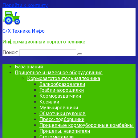
Перейти к контенту
С/Х Техника Инфо
Информационный портал о технике
Поиск:
База знаний
Прицепное и навесное оборудование
Кормозаготовительная техника
Валкообразователи
Грабли-ворошилки
Кормораздатчики
Косилки
Мульчировщики
Обмотчики рулонов
Пресс-подборщики
Прицепные кормоуборочные комбайны
Прицепы, накопители
Стогометатели