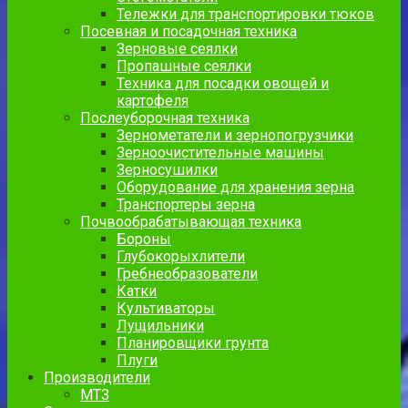
Тележки для транспортировки тюков
Посевная и посадочная техника
Зерновые сеялки
Пропашные сеялки
Техника для посадки овощей и
картофеля
Послеуборочная техника
Зернометатели и зернопогрузчики
Зерноочистительные машины
Зерносушилки
Оборудование для хранения зерна
Транспортеры зерна
Почвообрабатывающая техника
Бороны
Глубокорыхлители
Гребнеобразователи
Катки
Культиваторы
Лущильники
Планировщики грунта
Плуги
Производители
МТЗ