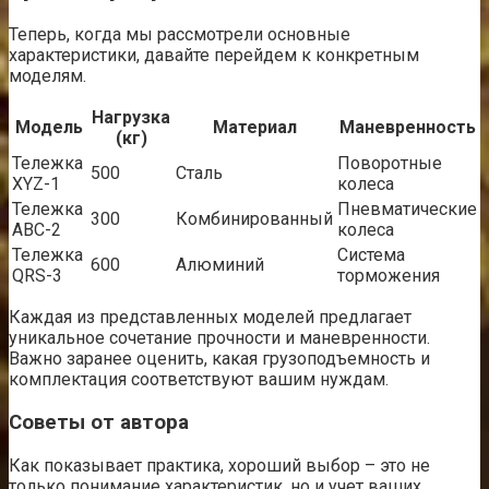
Теперь, когда мы рассмотрели основные
характеристики, давайте перейдем к конкретным
моделям.
Нагрузка
Модель
Материал
Маневренность
(кг)
Тележка
Поворотные
500
Сталь
XYZ-1
колеса
Тележка
Пневматические
300
Комбинированный
ABC-2
колеса
Тележка
Система
600
Алюминий
QRS-3
торможения
Каждая из представленных моделей предлагает
уникальное сочетание прочности и маневренности.
Важно заранее оценить, какая грузоподъемность и
комплектация соответствуют вашим нуждам.
Советы от автора
Как показывает практика, хороший выбор – это не
только понимание характеристик, но и учет ваших