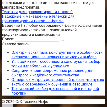
тележками для тюков является важным шагом для
многих предприятий,
Тележки для транспортировки тюков
0
Надежные и маневренные тележки для
транспортировки тюков на ферме
Введение На любой современной ферме эффективная
транспортировка тюков — залог высокой
продуктивности и минимизации
Поиск:
Свежие записи
Электрическая таль: конструктивные особенности,
эксплуатационные нюансы и критерии выбора
Угловой камин: особенности конструкции, выбор
топки и требования к установке
Сэндвич-панели: современное решение для
быстрого и надёжного строительства
От первых метров до уверенной трассы: что нужно
знать о современном обучении в автошколе
Технический ликбез для осознанной и выгодной
покупки
© 2026 С/Х Техника Инфо