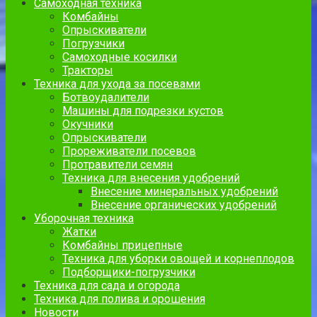
Самоходная техника
Комбайны
Опрыскиватели
Погрузчики
Самоходные косилки
Тракторы
Техника для ухода за посевами
Ботвоудалители
Машины для подрезки кустов
Окучники
Опрыскиватели
Прореживатели посевов
Протравители семян
Техника для внесения удобрений
Внесение минеральных удобрений
Внесение органических удобрений
Уборочная техника
Жатки
Комбайны прицепные
Техника для уборки овощей и корнеплодов
Подборщики-погрузчики
Техника для сада и огорода
Техника для полива и орошения
Новости