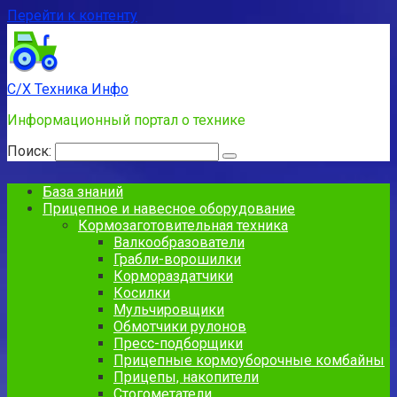
Перейти к контенту
С/Х Техника Инфо
Информационный портал о технике
Поиск:
База знаний
Прицепное и навесное оборудование
Кормозаготовительная техника
Валкообразователи
Грабли-ворошилки
Кормораздатчики
Косилки
Мульчировщики
Обмотчики рулонов
Пресс-подборщики
Прицепные кормоуборочные комбайны
Прицепы, накопители
Стогометатели