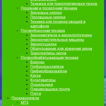
Тележки для транспортировки тюков
Посевная и посадочная техника
Зерновые сеялки
Пропашные сеялки
Техника для посадки овощей и
картофеля
Послеуборочная техника
Зернометатели и зернопогрузчики
Зерноочистительные машины
Зерносушилки
Оборудование для хранения зерна
Транспортеры зерна
Почвообрабатывающая техника
Бороны
Глубокорыхлители
Гребнеобразователи
Катки
Культиваторы
Лущильники
Планировщики грунта
Плуги
Производители
МТЗ