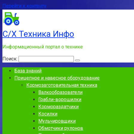
Перейти к контенту
С/Х Техника Инфо
Информационный портал о технике
Поиск:
База знаний
Прицепное и навесное оборудование
Кормозаготовительная техника
Валкообразователи
Грабли-ворошилки
Кормораздатчики
Косилки
Мульчировщики
Обмотчики рулонов