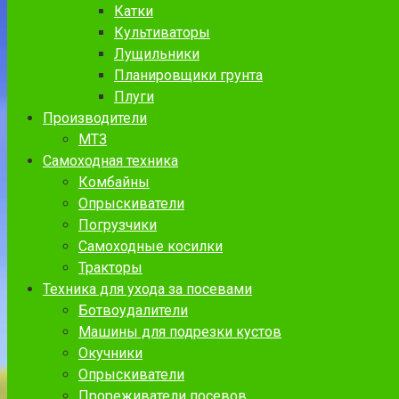
Катки
Культиваторы
Лущильники
Планировщики грунта
Плуги
Производители
МТЗ
Самоходная техника
Комбайны
Опрыскиватели
Погрузчики
Самоходные косилки
Тракторы
Техника для ухода за посевами
Ботвоудалители
Машины для подрезки кустов
Окучники
Опрыскиватели
Прореживатели посевов