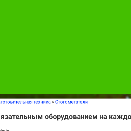
готовительная техника
»
Стогометатели
бязательным оборудованием на каждо