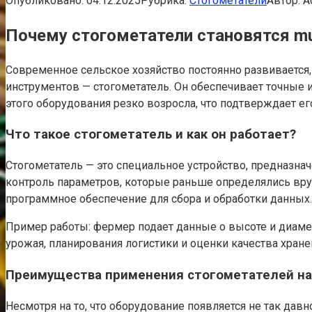
Опубликовано:
04.12.2025
Рубрика:
Стогометатели
Автор:
A
Почему стогометатели становятся m
Современное сельское хозяйство постоянно развивается
инструментов — стогометатель. Он обеспечивает точные 
этого оборудования резко возросла, что подтверждает 
Что такое стогометатель и как он работает?
Стогометатель — это специальное устройство, предназнач
контроль параметров, которые раньше определялись вру
программное обеспечение для сбора и обработки данных.
Пример работы: фермер подает данные о высоте и диамет
урожая, планирования логистики и оценки качества хране
Преимущества применения стогометателей н
Несмотря на то, что оборудование появляется не так дав