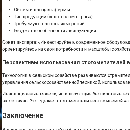
Объем и площадь фермы
Тип продукции (сено, солома, трава)
Требуемую точность измерений
Бюджет и особенности эксплуатации
Совет эксперта: «Инвестируйте в современное оборудова
ориентируйтесь на свои потребности и масштабы хозяйств
Перспективы использования стогометателей 
Технологии в сельском хозяйстве развиваются стремитель
управления сельскохозяйственной техникой, использован
Инновационные модели, использующие беспилотные техн
экологично. Это сделает стогометатели неотъемлемой ч
Заключение
Внедрение стогометателей на фермах становится не про