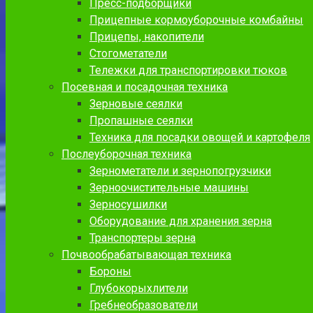
Пресс-подборщики
Прицепные кормоуборочные комбайны
Прицепы, накопители
Стогометатели
Тележки для транспортировки тюков
Посевная и посадочная техника
Зерновые сеялки
Пропашные сеялки
Техника для посадки овощей и картофеля
Послеуборочная техника
Зернометатели и зернопогрузчики
Зерноочистительные машины
Зерносушилки
Оборудование для хранения зерна
Транспортеры зерна
Почвообрабатывающая техника
Бороны
Глубокорыхлители
Гребнеобразователи