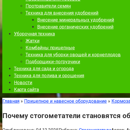
Протравители семян
Техника для внесения удобрений
Внесение минеральных удобрений
Внесение органических удобрений
Уборочная техника
Жатки
Комбайны прицепные
Техника для уборки овощей и корнеплодов
Подборщики-погрузчики
Техника для сада и огорода
Техника для полива и орошения
Новости
Карта сайта
Главная
»
Прицепное и навесное оборудование
»
Кормоза
Почему стогометатели становятся о