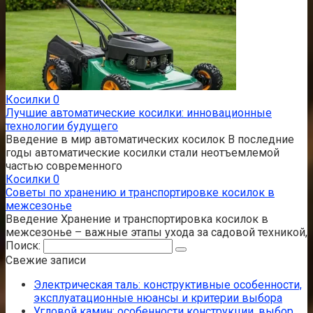
Косилки
0
Лучшие автоматические косилки: инновационные
технологии будущего
Введение в мир автоматических косилок В последние
годы автоматические косилки стали неотъемлемой
частью современного
Косилки
0
Советы по хранению и транспортировке косилок в
межсезонье
Введение Хранение и транспортировка косилок в
межсезонье – важные этапы ухода за садовой техникой,
Поиск:
Свежие записи
Электрическая таль: конструктивные особенности,
эксплуатационные нюансы и критерии выбора
Угловой камин: особенности конструкции, выбор