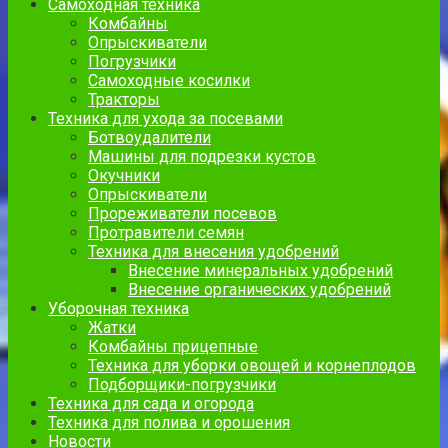
Самоходная техника
Комбайны
Опрыскиватели
Погрузчики
Самоходные косилки
Тракторы
Техника для ухода за посевами
Ботвоудалители
Машины для подрезки кустов
Окучники
Опрыскиватели
Прореживатели посевов
Протравители семян
Техника для внесения удобрений
Внесение минеральных удобрений
Внесение органических удобрений
Уборочная техника
Жатки
Комбайны прицепные
Техника для уборки овощей и корнеплодов
Подборщики-погрузчики
Техника для сада и огорода
Техника для полива и орошения
Новости