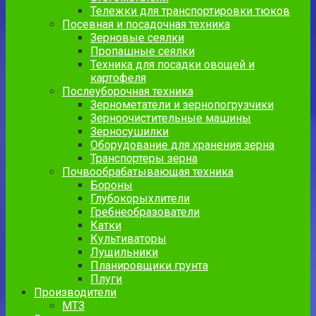
Тележки для транспортировки тюков
Посевная и посадочная техника
Зерновые сеялки
Пропашные сеялки
Техника для посадки овощей и
картофеля
Послеуборочная техника
Зернометатели и зернопогрузчики
Зерноочистительные машины
Зерносушилки
Оборудование для хранения зерна
Транспортеры зерна
Почвообрабатывающая техника
Бороны
Глубокорыхлители
Гребнеобразователи
Катки
Культиваторы
Лущильники
Планировщики грунта
Плуги
Производители
МТЗ