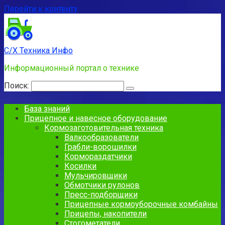
Перейти к контенту
С/Х Техника Инфо
Информационный портал о технике
Поиск:
База знаний
Прицепное и навесное оборудование
Кормозаготовительная техника
Валкообразователи
Грабли-ворошилки
Кормораздатчики
Косилки
Мульчировщики
Обмотчики рулонов
Пресс-подборщики
Прицепные кормоуборочные комбайны
Прицепы, накопители
Стогометатели