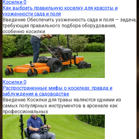
Косилки
0
Как выбрать правильную косилку для красоты и
ухоженности сада и поля
Введение Обеспечить ухоженность сада и поля — задача,
требующая правильного подбора оборудования,
особенно косилки.
Косилки
0
Распространенные мифы о косилках: правда и
заблуждения в садоводстве
Введение Косилки для травы являются одними из
самых популярных инструментов в арсенале как
профессиональных