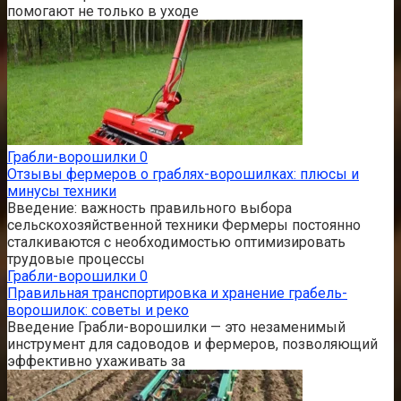
помогают не только в уходе
Грабли-ворошилки
0
Отзывы фермеров о граблях-ворошилках: плюсы и
минусы техники
Введение: важность правильного выбора
сельскохозяйственной техники Фермеры постоянно
сталкиваются с необходимостью оптимизировать
трудовые процессы
Грабли-ворошилки
0
Правильная транспортировка и хранение грабель-
ворошилок: советы и реко
Введение Грабли-ворошилки — это незаменимый
инструмент для садоводов и фермеров, позволяющий
эффективно ухаживать за