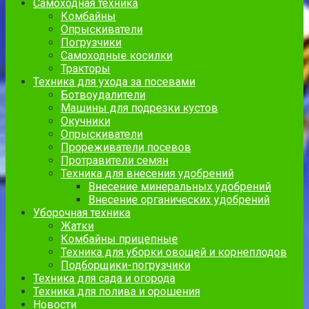
Самоходная техника
Комбайны
Опрыскиватели
Погрузчики
Самоходные косилки
Тракторы
Техника для ухода за посевами
Ботвоудалители
Машины для подрезки кустов
Окучники
Опрыскиватели
Прореживатели посевов
Протравители семян
Техника для внесения удобрений
Внесение минеральных удобрений
Внесение органических удобрений
Уборочная техника
Жатки
Комбайны прицепные
Техника для уборки овощей и корнеплодов
Подборщики-погрузчики
Техника для сада и огорода
Техника для полива и орошения
Новости