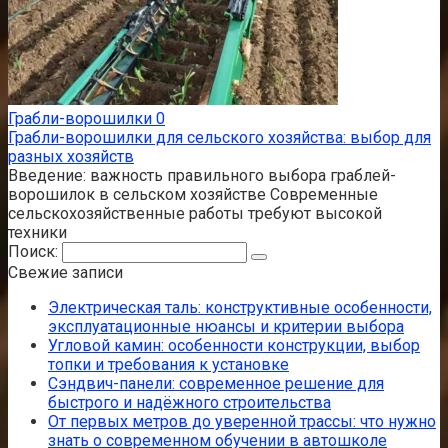
Грабли-ворошилки
0
Грабли-ворошилки для сельского хозяйства: выбор для
разных хозяйств
Введение: важность правильного выбора граблей-
ворошилок в сельском хозяйстве Современные
сельскохозяйственные работы требуют высокой
техники
Поиск:
Свежие записи
Электрическая таль: конструктивные особенности,
эксплуатационные нюансы и критерии выбора
Угловой камин: особенности конструкции, выбор
топки и требования к установке
Сэндвич-панели: современное решение для
быстрого и надёжного строительства
От первых метров до уверенной трассы: что нужно
знать о современном обучении в автошколе