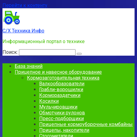
Перейти к контенту
С/Х Техника Инфо
Информационный портал о технике
Поиск:
База знаний
Прицепное и навесное оборудование
Кормозаготовительная техника
Валкообразователи
Грабли-ворошилки
Кормораздатчики
Косилки
Мульчировщики
Обмотчики рулонов
Пресс-подборщики
Прицепные кормоуборочные комбайны
Прицепы, накопители
Стогометатели