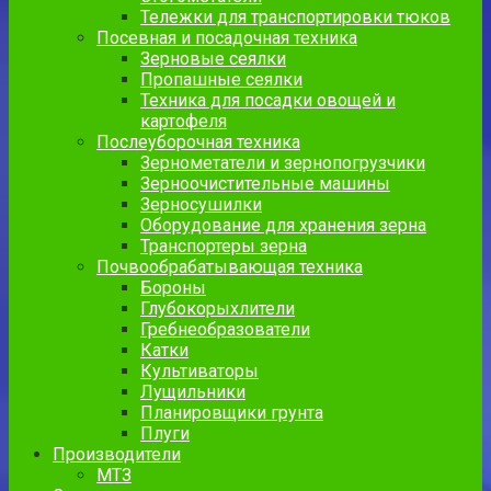
Тележки для транспортировки тюков
Посевная и посадочная техника
Зерновые сеялки
Пропашные сеялки
Техника для посадки овощей и
картофеля
Послеуборочная техника
Зернометатели и зернопогрузчики
Зерноочистительные машины
Зерносушилки
Оборудование для хранения зерна
Транспортеры зерна
Почвообрабатывающая техника
Бороны
Глубокорыхлители
Гребнеобразователи
Катки
Культиваторы
Лущильники
Планировщики грунта
Плуги
Производители
МТЗ