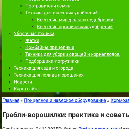
Протравители семян
Техника для внесения удобрений
Внесение минеральных удобрений
Внесение органических удобрений
Уборочная техника
Жатки
Комбайны прицепные
Техника для уборки овощей и корнеплодов
Подборщики-погрузчики
Техника для сада и огорода
Техника для полива и орошения
Новости
Карта сайта
Главная
»
Прицепное и навесное оборудование
»
Кормоза
Грабли-ворошилки: практика и совет