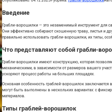
Опубликовано:
04.12.2025
Рубрика:
Грабли-ворошилки
Авто
Введение
Грабли-ворошилки — это незаменимый инструмент для са
Они эффективно собирают скошенную траву, листья и друг
правильно использовать грабли-ворошилки, их типы, осо
Что представляют собой грабли-вор
Грабли-ворошилки имеют конструкцию, которая позволяет
механическими, в зависимости от размеров вашего участ
ускоряют процесс работы на больших площадях.
Основная особенность граблей-ворошилок заключается в 
могут быть выполнены в нескольких вариантах: с фикс
материалов.
Типы граблей-ворошилок