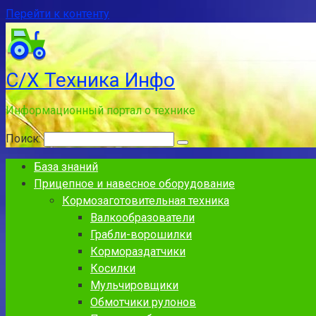
Перейти к контенту
С/Х Техника Инфо
Информационный портал о технике
Поиск:
База знаний
Прицепное и навесное оборудование
Кормозаготовительная техника
Валкообразователи
Грабли-ворошилки
Кормораздатчики
Косилки
Мульчировщики
Обмотчики рулонов