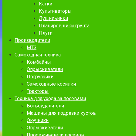
Катки
Культиваторы
Лущильники
Планировщики грунта
Плуги
Производители
МТЗ
Самоходная техника
Комбайны
Опрыскиватели
Погрузчики
Самоходные косилки
Тракторы
Техника для ухода за посевами
Ботвоудалители
Машины для подрезки кустов
Окучники
Опрыскиватели
Прореживатели посевов