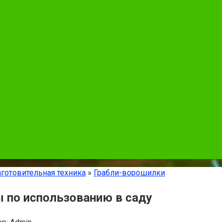
готовительная техника
»
Грабли-ворошилки
ы по использованию в саду