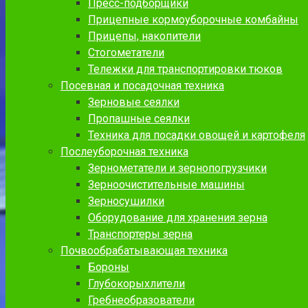
Пресс-подборщики
Прицепные кормоуборочные комбайны
Прицепы, накопители
Стогометатели
Тележки для транспортировки тюков
Посевная и посадочная техника
Зерновые сеялки
Пропашные сеялки
Техника для посадки овощей и картофеля
Послеуборочная техника
Зернометатели и зернопогрузчики
Зерноочистительные машины
Зерносушилки
Оборудование для хранения зерна
Транспортеры зерна
Почвообрабатывающая техника
Бороны
Глубокорыхлители
Гребнеобразователи