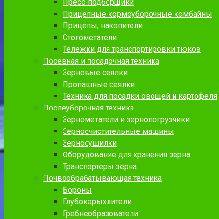
Пресс-подборщики
Прицепные кормоуборочные комбайны
Прицепы, накопители
Стогометатели
Тележки для транспортировки тюков
Посевная и посадочная техника
Зерновые сеялки
Пропашные сеялки
Техника для посадки овощей и картофеля
Послеуборочная техника
Зернометатели и зернопогрузчики
Зерноочистительные машины
Зерносушилки
Оборудование для хранения зерна
Транспортеры зерна
Почвообрабатывающая техника
Бороны
Глубокорыхлители
Гребнеобразователи