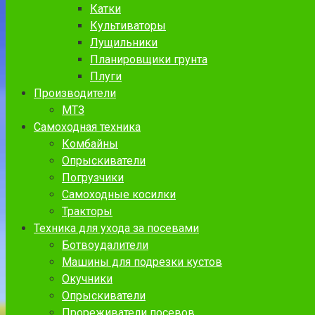
Катки
Культиваторы
Лущильники
Планировщики грунта
Плуги
Производители
МТЗ
Самоходная техника
Комбайны
Опрыскиватели
Погрузчики
Самоходные косилки
Тракторы
Техника для ухода за посевами
Ботвоудалители
Машины для подрезки кустов
Окучники
Опрыскиватели
Прореживатели посевов