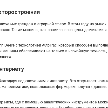
кторостроении
ключевых трендов в аграрной сфере. В этом году на рыно
а полях. Такие машины, как правило, оснащены датчиками
 Deere с технологией AutoTrac, который способен выполня
и машины обеспечивают не только высочайшую точность, 
знеса.
нтернету
лагодаря подключениям к интернету. Это открывает новые
ема телематики, позволяющая фермерам получать данные о
сервисы, где с помощью аналитических инструментов можн
значительно увеличить срок службы оборудования и мини