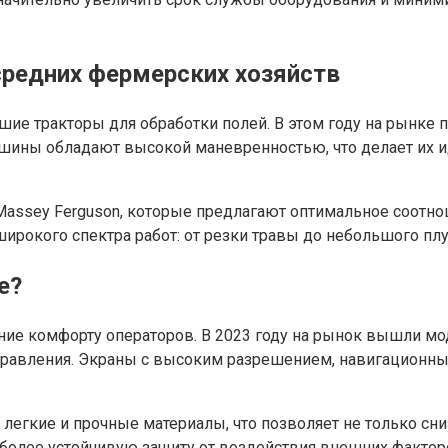
редних фермерских хозяйств
ие тракторы для обработки полей. В этом году на рынке
машины обладают высокой маневренностью, что делает их
Massey Ferguson, которые предлагают оптимальное соотн
широкого спектра работ: от резки травы до небольшого плу
е?
ие комфорту операторов. В 2023 году на рынок вышли м
авления. Экраны с высоким разрешением, навигационные 
легкие и прочные материалы, что позволяет не только сниз
олее устойчивую защиту от воздействия внешних факторов