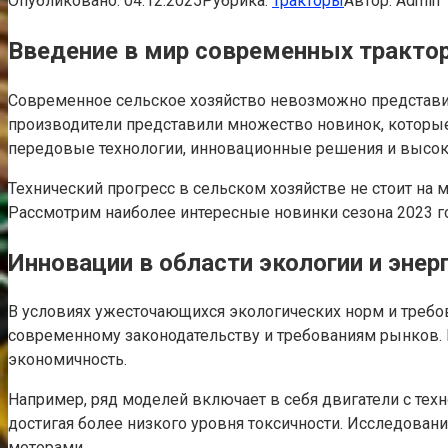
Опубликовано:
04.12.2025
Рубрика:
Тракторы
Автор:
Admin
Введение в мир современных тракто
Современное сельское хозяйство невозможно представит
производители представили множество новинок, которые
передовые технологии, инновационные решения и высо
Технический прогресс в сельском хозяйстве не стоит на
Рассмотрим наиболее интересные новинки сезона 2023 го
Инновации в области экологии и эне
В условиях ужесточающихся экологических норм и требо
современному законодательству и требованиям рынко
экономичность.
Например, ряд моделей включает в себя двигатели с техн
достигая более низкого уровня токсичности. Исследован
моторами.