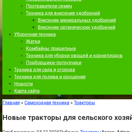
Протравители семян
Техника для внесения удобрений
Внесение минеральных удобрений
Внесение органических удобрений
Уборочная техника
Жатки
Комбайны прицепные
Техника для уборки овощей и корнеплодов
Подборщики-погрузчики
Техника для сада и огорода
Техника для полива и орошения
Новости
Карта сайта
Главная
»
Самоходная техника
»
Тракторы
Новые тракторы для сельского хозяй